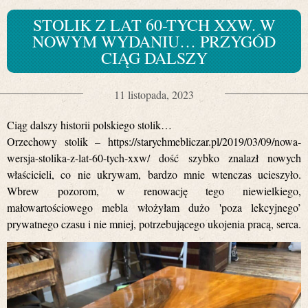
STOLIK Z LAT 60-TYCH XXW. W
NOWYM WYDANIU… PRZYGÓD
CIĄG DALSZY
11 listopada, 2023
Ciąg dalszy historii polskiego stolik…
Orzechowy stolik –
https://starychmebliczar.pl/2019/03/09/nowa-
wersja-stolika-z-lat-60-tych-xxw/
dość szybko znalazł nowych
właścicieli, co nie ukrywam, bardzo mnie wtenczas ucieszyło.
Wbrew pozorom, w renowację tego niewielkiego,
małowartościowego mebla włożyłam dużo 'poza lekcyjnego’
prywatnego czasu i nie mniej, potrzebującego ukojenia pracą, serca.