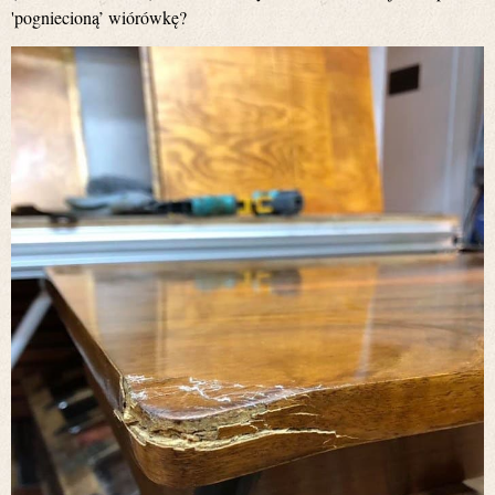
'pogniecioną’ wiórówkę?