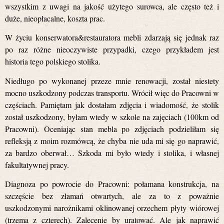
wszystkim z uwagi na jakość użytego surowca, ale często też i
duże, nieopłacalne, koszta prac.
W życiu konserwatora&restauratora mebli zdarzają się jednak raz
po raz różne nieoczywiste przypadki, czego przykładem jest
historia tego polskiego stolika.
Niedługo po wykonanej przeze mnie renowacji, został niestety
mocno uszkodzony podczas transportu. Wrócił więc do Pracowni w
częściach. Pamiętam jak dostałam zdjęcia i wiadomość, że stolik
został uszkodzony, byłam wtedy w szkole na zajęciach (100km od
Pracowni). Oceniając stan mebla po zdjęciach podzieliłam się
refleksją z moim rozmówcą, że chyba nie uda mi się go naprawić,
za bardzo oberwał… Szkoda mi było wtedy i stolika, i własnej
fakultatywnej pracy.
Diagnoza po powrocie do Pracowni: połamana konstrukcja, na
szczęście bez złamań otwartych, ale za to z poważnie
uszkodzonymi narożnikami oklinowanej orzechem płyty wiórowej
(trzema z czterech). Zalecenie by uratować. Ale jak naprawić