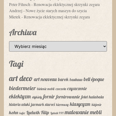
Peter Filusch
-
Renowacja eklektycznej skrzynki zegara
Andrzej
-
Nowe życie starych maszyn do szycia
Mietek
-
Renowacja eklektycznej skrzynki zegara
Archiwa
Tagi
art deco
art nouveau
bell époque
barok
bauhaus
biedermeier
czyszczenie
bielenie mebli
czeczota
eklektyzm
fornir
fornirowanie
fotel
halabala
etykiety
klasycyzm
historia sztuki
jarmark staroci
kiermusy
klejenie
malowanie mebli
kohn
Ludwik Filip
kufer
Ludwik XVI