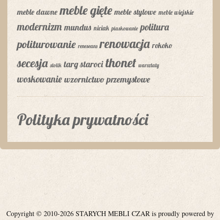
meble gięte
meble dawne
meble stylowe
meble wiejskie
modernizm
politura
mundus
niciak
piaskowanie
renowacja
politurowanie
rokoko
reneseans
thonet
secesja
targ staroci
stolik
warsztaty
woskowanie
wzornictwo przemysłowe
Polityka prywatności
Copyright © 2010-2026 STARYCH MEBLI CZAR is proudly powered by