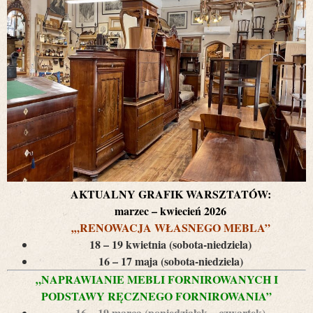
AKTUALNY GRAFIK WARSZTATÓW:
marzec – kwiecień 2026
‚
„RENOWACJA WŁASNEGO MEBLA”
18 – 19 kwietnia (sobota-niedziela)
16 – 17 maja (sobota-niedziela)
„NAPRAWIANIE MEBLI FORNIROWANYCH I
PODSTAWY RĘCZNEGO FORNIROWANIA”
16 – 19 marca (poniedziałek – czwartek)