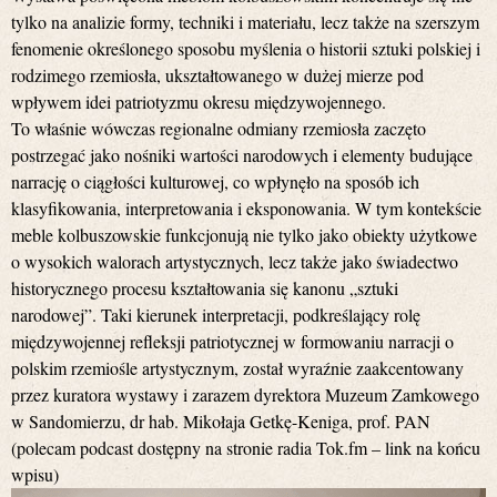
tylko na analizie formy, techniki i materiału, lecz także na szerszym
fenomenie określonego sposobu myślenia o historii sztuki polskiej i
rodzimego rzemiosła, ukształtowanego w dużej mierze pod
wpływem idei patriotyzmu okresu międzywojennego.
To właśnie wówczas regionalne odmiany rzemiosła zaczęto
postrzegać jako nośniki wartości narodowych i elementy budujące
narrację o ciągłości kulturowej, co wpłynęło na sposób ich
klasyfikowania, interpretowania i eksponowania. W tym kontekście
meble kolbuszowskie funkcjonują nie tylko jako obiekty użytkowe
o wysokich walorach artystycznych, lecz także jako świadectwo
historycznego procesu kształtowania się kanonu „sztuki
narodowej”. Taki kierunek interpretacji, podkreślający rolę
międzywojennej refleksji patriotycznej w formowaniu narracji o
polskim rzemiośle artystycznym, został wyraźnie zaakcentowany
przez kuratora wystawy i zarazem dyrektora Muzeum Zamkowego
w Sandomierzu, dr hab. Mikołaja Getkę-Keniga, prof. PAN
(polecam podcast dostępny na stronie radia Tok.fm – link na końcu
wpisu)