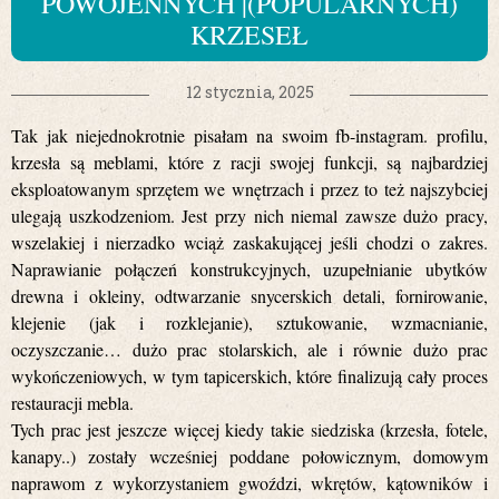
POWOJENNYCH |(POPULARNYCH)
KRZESEŁ
12 stycznia, 2025
Tak jak niejednokrotnie pisałam na swoim fb-instagram. profilu,
krzesła są meblami, które z racji swojej funkcji, są najbardziej
eksploatowanym sprzętem we wnętrzach i przez to też najszybciej
ulegają uszkodzeniom. Jest przy nich niemal zawsze dużo pracy,
wszelakiej i nierzadko wciąż zaskakującej jeśli chodzi o zakres.
Naprawianie połączeń konstrukcyjnych, uzupełnianie ubytków
drewna i okleiny, odtwarzanie snycerskich detali, fornirowanie,
klejenie (jak i rozklejanie), sztukowanie, wzmacnianie,
oczyszczanie… dużo prac stolarskich, ale i równie dużo prac
wykończeniowych, w tym tapicerskich, które finalizują cały proces
restauracji mebla.
Tych prac jest jeszcze więcej kiedy takie siedziska (krzesła, fotele,
kanapy..) zostały wcześniej poddane połowicznym, domowym
naprawom z wykorzystaniem gwoździ, wkrętów, kątowników i