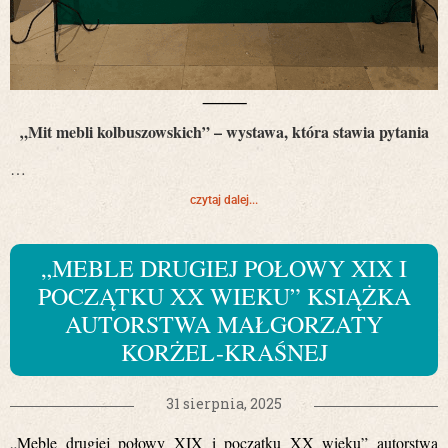
⸻
„Mit mebli kolbuszowskich” – wystawa, która stawia pytania
…
czytaj dalej...
„MEBLE DRUGIEJ POŁOWY XIX I
POCZĄTKU XX WIEKU” KSIĄŻKA
AUTORSTWA MAŁGORZATY
KORŻEL-KRAŚNEJ
31 sierpnia, 2025
„Meble drugiej połowy XIX i początku XX wieku” autorstwa