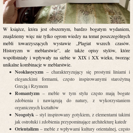
W książce, która jest obszernym, bardzo bogatym wydaniem,
znajdziemy więc nie tylko ogrom wiedzy na temat poszczególnych
mebli towarzyszących wystawie „Plagiat wszech czasów.
Historyzm w meblarstwie”, ale także opisy stylów, które
współistniały i wpływały na siebie w XIX i XX wieku, tworząc
unikalne kombinacje w meblarstwie.
Neoklasycyzm
– charakteryzujący się prostymi liniami i
eleganckimi formami, często inspirowanymi starożytną
Grecją i Rzymem
Romantyzm
– meble w tym stylu często mają bogate
zdobienia i nawiązują do natury, z wykorzystaniem
organicznych kształtów
Neogotyk
– styl inspirowany gotykiem, z elementami takimi
jak ostrołuki i zdobienia przypominające architekturę katedr
Orientalizm
– meble z wpływami kultury orientalnej, często