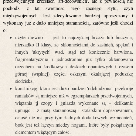
przedwojennych krzesłach 'art-decowskich’, ale z pewnością nie
pochodzi z lat świetności tego zacnego stylu, czyli
międzywojennych. Jest zdecydowanie bardziej uproszczony i
wykonany już z dużo mniejszą starannością, zarówno jeśli chodzi
o:
użyte drewno – jest to najczęściej brzoza lub buczyna,
nierzadko II klasy, ze skłonnościami do zasinień, spękań i
innych 'ukrytych’ wad, stąd też koniecznie barwiona,
fragmentarycznie i jednostronnie już tylko okleinowana
orzechem na środkowych deskach oparciowych i czasem
górnej (wąskiej) części oskrzyni okalającej poduszkę
siedziska,
konstrukcję, która jest dużo bardziej 'odchudzona’, przekroje
ramiaków są mniejsze niż w egzemplarzach przedwojennych,
wiązania tj czopy i gniazda wykonane są – delikatnie
ujmując – z małą starannością i stolarskim dopasowaniem,
całość nie ma przy tym żadnych dodatkowych wzmocnień,
brak jest też łączyn miedzy nogami, które były pożądanym
elementem wiążącym całość.