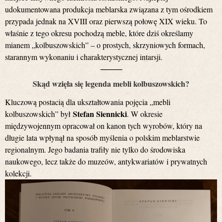
udokumentowana produkcja meblarska związana z tym ośrodkiem
przypada jednak na XVIII oraz pierwszą połowę XIX wieku. To
właśnie z tego okresu pochodzą meble, które dziś określamy
mianem „kolbuszowskich” – o prostych, skrzyniowych formach,
starannym wykonaniu i charakterystycznej intarsji.
⸻
Skąd wzięła się legenda mebli kolbuszowskich?
Kluczową postacią dla ukształtowania pojęcia „mebli
Stefan Siennicki
kolbuszowskich” był
. W okresie
międzywojennym opracował on kanon tych wyrobów, który na
długie lata wpłynął na sposób myślenia o polskim meblarstwie
regionalnym. Jego badania trafiły nie tylko do środowiska
naukowego, lecz także do muzeów, antykwariatów i prywatnych
kolekcji.