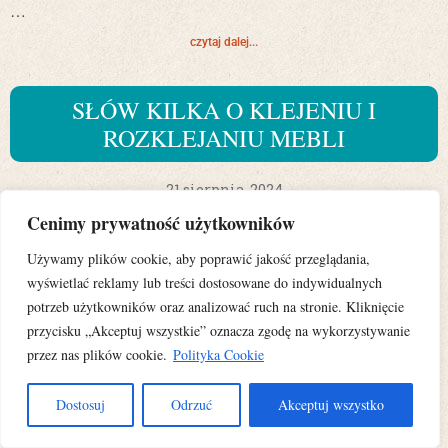
…
czytaj dalej...
SŁÓW KILKA O KLEJENIU I
ROZKLEJANIU MEBLI
21 sierpnia, 2024
Cenimy prywatność użytkowników
Klejenie drewna w dziedzinie renowacji to temat rzeka, podobnie z
resztą jak w całym szerokopojętym stolarstwie. O klejeniu drewna
Używamy plików cookie, aby poprawić jakość przeglądania,
można rozmawiać bez końca. Powstały o tym długie elaboraty,
wyświetlać reklamy lub treści dostosowane do indywidualnych
napisano dedykowane tylko temu procesowi książki i publikacje.
potrzeb użytkowników oraz analizować ruch na stronie. Kliknięcie
Mój wpis jest więc tylko namiastką informacji opierającą się na
przycisku „Akceptuj wszystkie” oznacza zgodę na wykorzystywanie
warsztatowym doświadczeniu jakie mam w tym temacie i
przez nas plików cookie.
Polityka Cookie
absolutnie nie wyczerpuje technik, produktów i patentów jakie
możemy zastosować, nie wykraczając oczywiście poza zasady
Dostosuj
Odrzuć
Akceptuj wszystko
jakich trzyma się konserwacja i restauracja mebli dawnych. Zdaję
sobie też sprawę, że wszystko co piszę na moim blogu obarczone