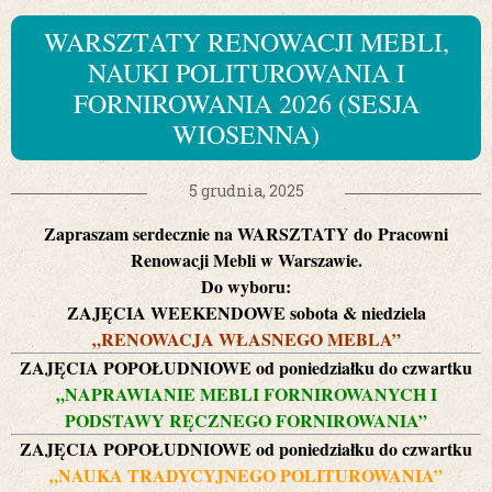
WARSZTATY RENOWACJI MEBLI,
NAUKI POLITUROWANIA I
FORNIROWANIA 2026 (SESJA
WIOSENNA)
5 grudnia, 2025
Zapraszam serdecznie na WARSZTATY do
Pracowni
Renowacji Mebli w Warszawie.
D
o wyboru:
ZAJĘCIA WEEKENDOWE sobota & niedziela
„RENOWACJA WŁASNEGO MEBLA”
ZAJĘCIA POPOŁUDNIOWE od poniedziałku do czwartku
„NAPRAWIANIE MEBLI FORNIROWANYCH I
PODSTAWY RĘCZNEGO FORNIROWANIA”
ZAJĘCIA POPOŁUDNIOWE od poniedziałku do czwartku
„NAUKA TRADYCYJNEGO POLITUROWANIA”