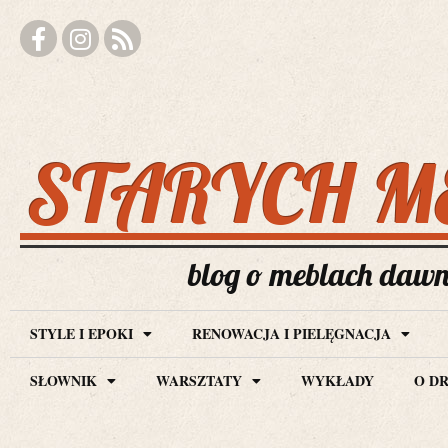
STARYCH M
blog o meblach dawny
STYLE I EPOKI
RENOWACJA I PIELĘGNACJA
SŁOWNIK
WARSZTATY
WYKŁADY
O D