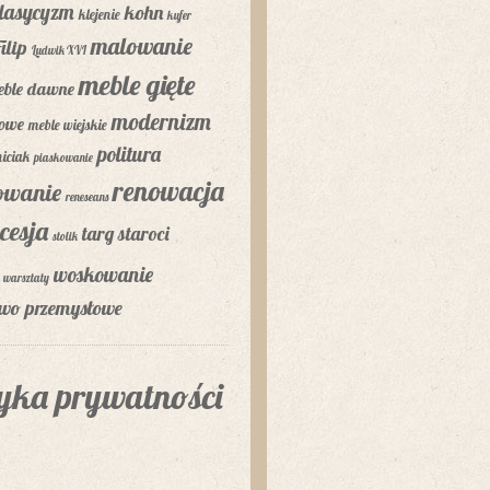
lasycyzm
kohn
klejenie
kufer
malowanie
ilip
Ludwik XVI
meble gięte
eble dawne
modernizm
lowe
meble wiejskie
politura
niciak
piaskowanie
renowacja
rowanie
reneseans
cesja
targ staroci
stolik
woskowanie
warsztaty
two przemysłowe
tyka prywatności