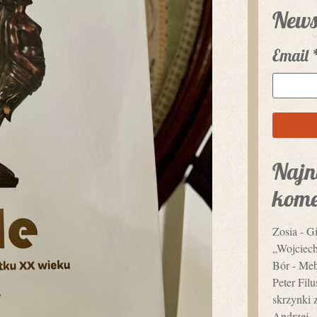
News
Email
Najn
kome
Zosia
-
Gi
„Wojciec
Bór
-
Mebl
Peter Fil
skrzynki 
Andrzej