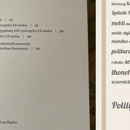
k
kiermusy
Ludwik F
mebli
m
meble sty
mundus
politu
se
rokoko
thonet
wzornic
Poli