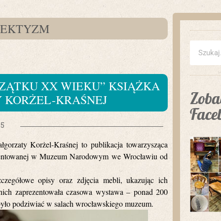
LEKTYZM
CZĄTKU XX WIEKU” KSIĄŻKA
Zobac
 KORŻEL-KRAŚNEJ
Face
25
orzaty Korżel-Kraśnej to publikacja towarzysząca
rezentowanej w Muzeum Narodowym we Wrocławiu od
czegółowe opisy oraz zdjęcia mebli, ukazując ich
 z nich zaprezentowała czasowa wystawa – ponad 200
 było podziwiać w salach wrocławskiego muzeum.