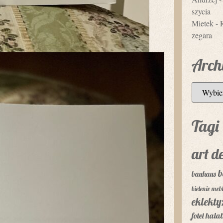
szycia
Mietek
-
zegara
Arch
Tagi
art d
b
bauhaus
bielenie mebl
eklekt
fotel
hala