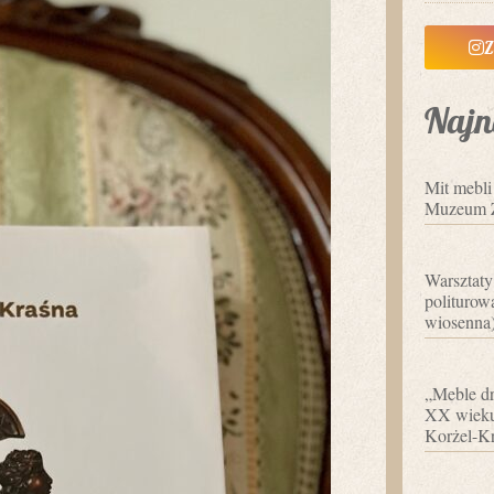
Z
Najn
Mit mebl
Muzeum 
Warsztaty
politurowa
wiosenna
„Meble dr
XX wieku”
Korżel-Kr