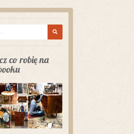
z co robię na
booku