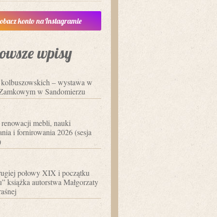
obacz konto na Instagramie
owsze wpisy
i kolbuszowskich – wystawa w
Zamkowym w Sandomierzu
 renowacji mebli, nauki
nia i fornirowania 2026 (sesja
)
ugiej połowy XIX i początku
 książka autorstwa Małgorzaty
aśnej