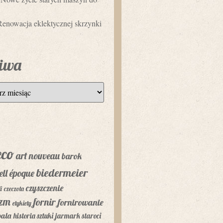
Renowacja eklektycznej skrzynki
iwa
eco
art nouveau
barok
biedermeier
ell époque
czyszczenie
i
czeczota
yzm
fornir
fornirowanie
etykiety
bala
historia sztuki
jarmark staroci