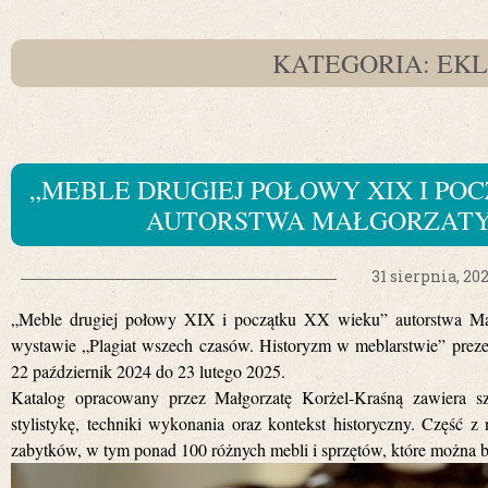
KATEGORIA: EK
„MEBLE DRUGIEJ POŁOWY XIX I PO
AUTORSTWA MAŁGORZATY
31 sierpnia, 20
„Meble drugiej połowy XIX i początku XX wieku” autorstwa Małg
wystawie „Plagiat wszech czasów. Historyzm w meblarstwie” p
22 październik 2024 do 23 lutego 2025.
Katalog opracowany przez Małgorzatę Korżel-Kraśną zawiera sz
stylistykę, techniki wykonania oraz kontekst historyczny. Część
zabytków, w tym ponad 100 różnych mebli i sprzętów, które można