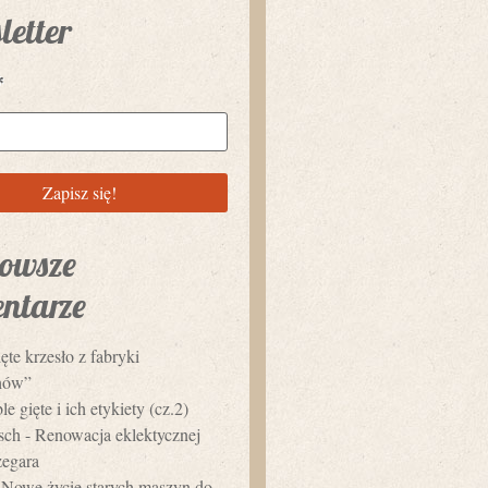
letter
*
owsze
ntarze
ęte krzesło z fabryki
hów”
e gięte i ich etykiety (cz.2)
usch
-
Renowacja eklektycznej
zegara
-
Nowe życie starych maszyn do