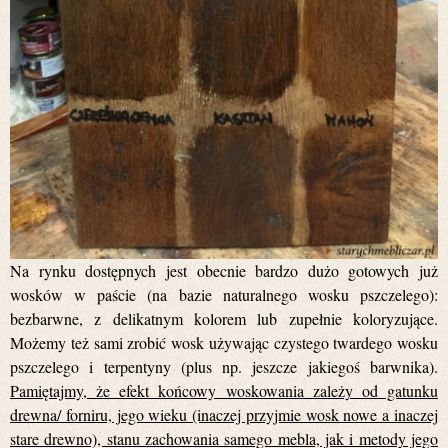
Na rynku dostępnych jest obecnie bardzo dużo gotowych już
wosków w paście (na bazie naturalnego wosku pszczelego):
bezbarwne, z delikatnym kolorem lub zupełnie koloryzujące.
Możemy też sami zrobić wosk używając czystego twardego wosku
pszczelego i terpentyny (plus np. jeszcze jakiegoś barwnika).
Pamiętajmy, że efekt końcowy woskowania zależy od gatunku
drewna/ forniru, jego wieku (inaczej przyjmie wosk nowe a inaczej
stare drewno), stanu zachowania samego mebla, jak i metody jego