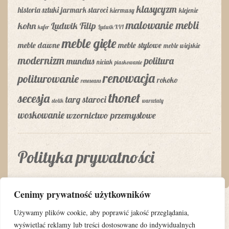
klasycyzm
historia sztuki
jarmark staroci
kiermusy
klejenie
malowanie mebli
kohn
Ludwik Filip
kufer
Ludwik XVI
meble gięte
meble dawne
meble stylowe
meble wiejskie
modernizm
politura
mundus
niciak
piaskowanie
renowacja
politurowanie
rokoko
reneseans
thonet
secesja
targ staroci
stolik
warsztaty
woskowanie
wzornictwo przemysłowe
Polityka prywatności
Cenimy prywatność użytkowników
Używamy plików cookie, aby poprawić jakość przeglądania,
wyświetlać reklamy lub treści dostosowane do indywidualnych