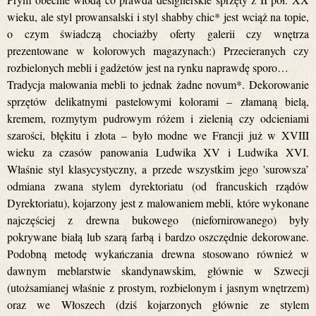
wieku, ale styl prowansalski i styl shabby chic* jest wciąż na topie,
o czym świadczą chociażby oferty galerii czy wnętrza
prezentowane w kolorowych magazynach:) Przecieranych czy
rozbielonych mebli i gadżetów jest na rynku naprawdę sporo…
Tradycja malowania mebli to jednak żadne novum*. Dekorowanie
sprzętów delikatnymi pastelowymi kolorami – złamaną bielą,
kremem, rozmytym pudrowym różem i zielenią czy odcieniami
szarości, błękitu i złota – było modne we Francji już w XVIII
wieku za czasów panowania Ludwika XV i Ludwika XVI.
Właśnie styl klasycystyczny, a przede wszystkim jego 'surowsza’
odmiana zwana stylem dyrektoriatu (od francuskich rządów
Dyrektoriatu), kojarzony jest z malowaniem mebli, które wykonane
najczęściej z drewna bukowego (niefornirowanego) były
pokrywane białą lub szarą farbą i bardzo oszczędnie dekorowane.
Podobną metodę wykańczania drewna stosowano również w
dawnym meblarstwie skandynawskim, głównie w Szwecji
(utożsamianej właśnie z prostym, rozbielonym i jasnym wnętrzem)
oraz we Włoszech (dziś kojarzonych głównie ze stylem