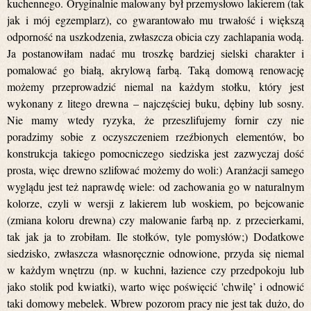
kuchennego. Oryginalnie malowany był przemysłowo lakierem (tak
jak i mój egzemplarz), co gwarantowało mu trwałość i większą
odporność na uszkodzenia, zwłaszcza obicia czy zachlapania wodą.
Ja postanowiłam nadać mu troszkę bardziej sielski charakter i
pomalować go białą, akrylową farbą. Taką domową renowację
możemy przeprowadzić niemal na każdym stołku, który jest
wykonany z litego drewna – najczęściej buku, dębiny lub sosny.
Nie mamy wtedy ryzyka, że przeszlifujemy fornir czy nie
poradzimy sobie z oczyszczeniem rzeźbionych elementów, bo
konstrukcja takiego pomocniczego siedziska jest zazwyczaj dość
prosta, więc drewno szlifować możemy do woli:) Aranżacji samego
wyglądu jest też naprawdę wiele: od zachowania go w naturalnym
kolorze, czyli w wersji z lakierem lub woskiem, po bejcowanie
(zmiana koloru drewna) czy malowanie farbą np. z przecierkami,
tak jak ja to zrobiłam. Ile stołków, tyle pomysłów;) Dodatkowe
siedzisko, zwłaszcza własnoręcznie odnowione, przyda się niemal
w każdym wnętrzu (np. w kuchni, łazience czy przedpokoju lub
jako stolik pod kwiatki), warto więc poświęcić 'chwilę’ i odnowić
taki domowy mebelek. Wbrew pozorom pracy nie jest tak dużo, do