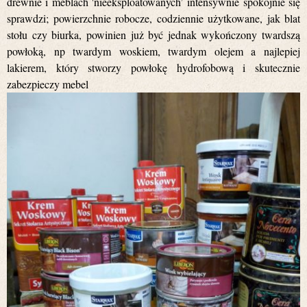
drewnie i meblach 'nieeksploatowanych’ intensywnie spokojnie się
sprawdzi; powierzchnie robocze, codziennie użytkowane, jak blat
stołu czy biurka, powinien już być jednak wykończony twardszą
powłoką, np twardym woskiem, twardym olejem a najlepiej
lakierem, który stworzy powłokę hydrofobową i skutecznie
zabezpieczy mebel