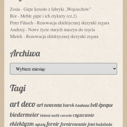
Zosia
-
Gięte krzesło z fabryki „Wojciechów”
Bór
-
Meble gięte i ich etykiety (cz.2)
Peter Filusch
-
Renowacja eklektycznej skrzynki zegara
Andrzej
-
Nowe życie starych maszyn do szycia
Mietek
-
Renowacja eklektycznej skrzynki zegara
Archiwa
Tagi
art deco
art nouveau
bell époque
barok
bauhaus
biedermeier
czyszczenie
bielenie mebli
czeczota
eklektyzm
fornir
fornirowanie
fotel
halabala
etykiety