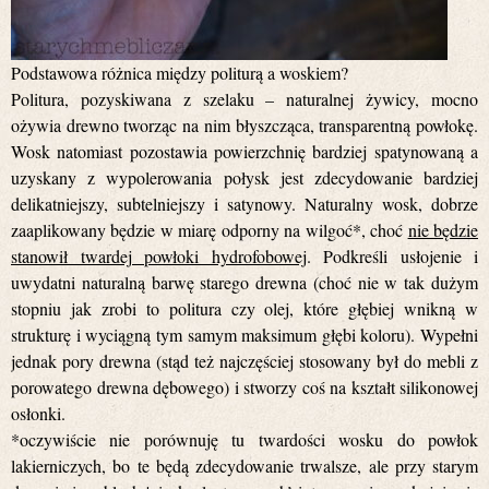
Podstawowa różnica między politurą a woskiem?
Politura, pozyskiwana z szelaku – naturalnej żywicy, mocno
ożywia drewno tworząc na nim błyszcząca, transparentną powłokę.
Wosk natomiast pozostawia powierzchnię bardziej spatynowaną a
uzyskany z wypolerowania połysk jest zdecydowanie bardziej
delikatniejszy, subtelniejszy i satynowy. Naturalny wosk, dobrze
zaaplikowany będzie w miarę odporny na wilgoć*, choć
nie będzie
stanowił twardej powłoki hydrofobowej
. Podkreśli usłojenie i
uwydatni naturalną barwę starego drewna (choć nie w tak dużym
stopniu jak zrobi to politura czy olej, które głębiej wnikną w
strukturę i wyciągną tym samym maksimum głębi koloru). Wypełni
jednak pory drewna (stąd też najczęściej stosowany był do mebli z
porowatego drewna dębowego) i stworzy coś na kształt silikonowej
osłonki.
*oczywiście nie porównuję tu twardości wosku do powłok
lakierniczych, bo te będą zdecydowanie trwalsze, ale przy starym