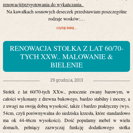
renowacji/przygotowania do wykańczania.
Na kawałkach sosnowych deseczek przedstawiam poszczególne
rodzaje wosków:…
czytaj dalej...
RENOWACJA STOŁKA Z LAT 60/70-
TYCH XXW.. MALOWANIE &
BIELENIE
29 grudnia, 2013
Stołek z lat 60/70-tych XXw., potocznie zwany barowym, w
całości wykonany z drewna bukowego, bardzo stabilny i mocny, a
z uwagi na swoją dobrą wysokość, także i bardzo praktyczny (wys.
54cm, czyli porównywalna do siedziska krzesła, które standardowo
ma ok 44-46cm wysokości). Dość popularny mebel w wielu
domach, pełniący zazwyczaj funkcję dodatkowego stołka