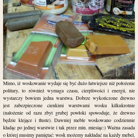
Mimo, iż woskowanie wydaje się być dużo łatwiejsze niż położenie
politury, to również wymaga czasu, cierpliwości i energii, nie
wystarczy bowiem jedna warstwa. Dobrze wykończone drewno
jest zabezpieczone cienkimi warstwami wosku kilkukrotnie
(nałożenie od razu zbyt grubej powłoki spowoduje, że drewno
będzie klejące i tłuste). Dawniej meble woskowano codziennie
kładąc po jednej warstwie i tak przez min. miesiąc:) Ważna zasada
o której musimy pamiętać: wosk możemy nakładać na każdy mebel,