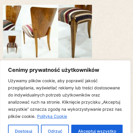
Dodaj komentarz
Cenimy prywatność użytkowników
Używamy plików cookie, aby poprawić jakość
Musisz się
zalogować
, aby móc dodać komentarz.
przeglądania, wyświetlać reklamy lub treści dostosowane
do indywidualnych potrzeb użytkowników oraz
analizować ruch na stronie. Kliknięcie przycisku „Akceptuj
wszystkie” oznacza zgodę na wykorzystywanie przez nas
Copyright © 2010-2026 STARYCH MEBLI CZAR is proudly powered by
plików cookie.
Polityka Cookie
WordPress.org
Dostosuj
Odrzuć
Akceptuj wszystko