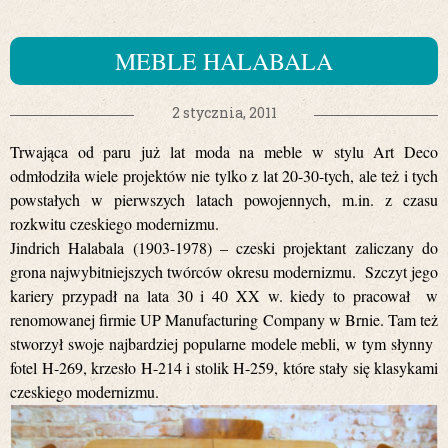
MEBLE HALABALA
2 stycznia, 2011
Trwająca od paru już lat moda na meble w stylu Art Deco
odmłodziła wiele projektów nie tylko z lat 20-30-tych, ale też i tych
powstałych w pierwszych latach powojennych, m.in. z czasu
rozkwitu czeskiego modernizmu.
Jindrich Halabala (1903-1978) – czeski projektant zaliczany do
grona najwybitniejszych twórców okresu modernizmu. Szczyt jego
kariery przypadł na lata 30 i 40 XX w. kiedy to pracował w
renomowanej firmie UP Manufacturing Company w Brnie. Tam też
stworzył swoje najbardziej popularne modele mebli, w tym słynny
fotel H-269, krzesło H-214 i stolik H-259, które stały się klasykami
czeskiego modernizmu.