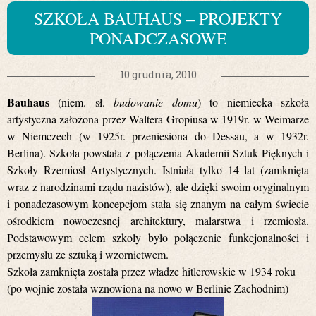
SZKOŁA BAUHAUS – PROJEKTY
PONADCZASOWE
10 grudnia, 2010
Bauhaus
(niem. sł.
budowanie domu
) to niemiecka szkoła
artystyczna założona przez Waltera Gropiusa w 1919r. w Weimarze
w Niemczech (w 1925r. przeniesiona do Dessau, a w 1932r.
Berlina). Szkoła powstała z połączenia Akademii Sztuk Pięknych i
Szkoły Rzemiosł Artystycznych. Istniała tylko 14 lat (zamknięta
wraz z narodzinami rządu nazistów), ale dzięki swoim oryginalnym
i ponadczasowym koncepcjom stała się znanym na całym świecie
ośrodkiem nowoczesnej architektury, malarstwa i rzemiosła.
Podstawowym celem szkoły było połączenie funkcjonalności i
przemysłu ze sztuką i wzornictwem.
Szkoła zamknięta została przez władze hitlerowskie w 1934 roku
(po wojnie została wznowiona na nowo w Berlinie Zachodnim)