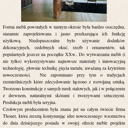
Forma mebli powstałych w tamtym okresie była bardzo oszczędna,
starannie zaprojektowana i jasno przekazująca ich funkcję
użytkową. Niedopuszczalne było używanie dodatków
dekoracyjnych, ozdobnych okuć, rzeźb i ornamentów, tak
popularnych jeszcze na początku XXw.. Do wytwarzania mebli (i
nie tylko) wykorzystywano najnowsze materiały i innowacyjną
technologię, głownie technikę gięcia metalu, uważaną za kryterium
nowoczesności. Nie zapominano przy tym o tradycjach
rzemieślniczych które zdecydowanie łączono z rozwijaną sztuką.
Tworzono konstrukcje z samych rurek stalowych, jak i w połączeniu
z drewnem, naturalnymi skórami i tworzywami sztucznymi.
Produkcja mebli była seryjna.
Czołowym producentem była znana już na całym świecie firma
Thonet, która zresztą kontynuując idee nowoczesnego wzornictwa
do dnia dzisiejszego posiada w swojej ofercie meble projektu