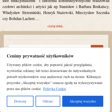
idee funkcjonalizmu i założenia konstruktywistyczne realizowali
czołowi architekci i artyści jak np Stanisław i Barbara Brukalscy,
Władysław Strzemiński, Henryk Stażewski, Mieczysław Szczuka
czy Bohdan Lachert.…
czytaj dalej...
Cenimy prywatność użytkowników
Używamy plików cookie, aby poprawić jakość przeglądania,
wyświetlać reklamy lub treści dostosowane do indywidualnych
Zobacz co robię na Facebooku
potrzeb użytkowników oraz analizować ruch na stronie. Kliknięcie
przycisku „Akceptuj wszystkie” oznacza zgodę na wykorzystywanie
przez nas plików cookie.
Polityka Cookie
Dostosuj
Odrzuć
Akceptuj wszystko