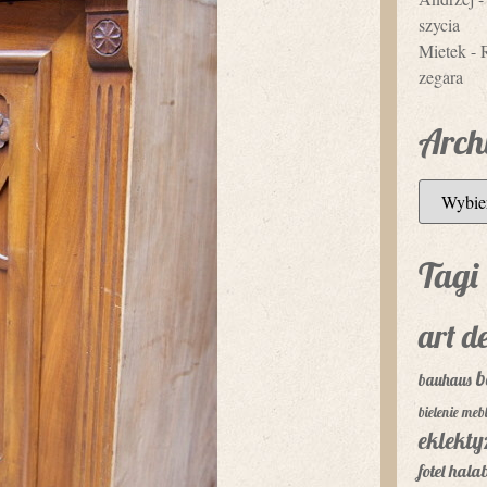
szycia
Mietek
-
zegara
Arch
Tagi
art d
b
bauhaus
bielenie mebl
eklekt
fotel
hala