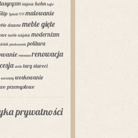
lasycyzm
kohn
klejenie
kufer
malowanie
ilip
Ludwik XVI
meble gięte
eble dawne
modernizm
lowe
meble wiejskie
politura
niciak
piaskowanie
renowacja
rowanie
reneseans
cesja
targ staroci
stolik
woskowanie
warsztaty
two przemysłowe
tyka prywatności