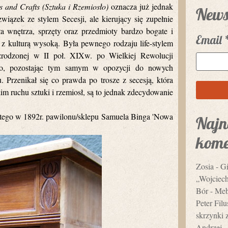
s and Crafts (Sztuka i Rzemiosło)
oznacza już jednak
News
iązek ze stylem Secesji, ale kierujący się zupełnie
a wnętrza, sprzęty oraz przedmioty bardzo bogate i
Email
 z kulturą wysoką. Była pewnego rodzaju life-stylem
n zrodzonej w II poł. XIXw. po Wielkiej Rewolucji
eło, pozostając tym samym w opozycji do nowych
u. Przenikał się co prawda po trosze z secesją, która
im ruchu sztuki i rzemiosł, są to jednak zdecydowanie
artego w 1892r. pawilonu/sklepu Samuela Binga 'Nowa
Najn
kome
Zosia
-
Gi
„Wojciec
Bór
-
Mebl
Peter Fil
skrzynki 
Andrzej