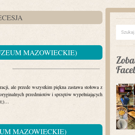
ECESJA
MUZEUM MAZOWIECKIE)
Zobac
Face
racji, ale przede wszystkim piękna zastawa stołowa z
ść oryginalnych przedmiotów i sprzętów wypełniających
at;)…
EUM MAZOWIECKIE)