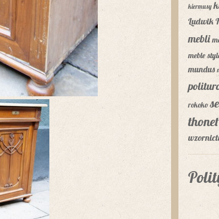
k
kiermusy
Ludwik F
mebli
m
meble sty
mundus
politu
se
rokoko
thonet
wzornic
Poli