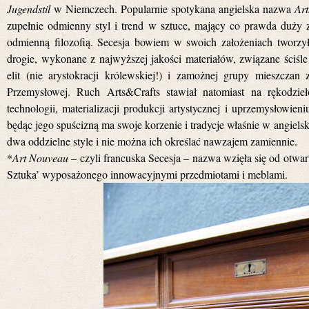
Jugendstil
w Niemczech. Popularnie spotykana angielska nazwa
Art
zupełnie odmienny styl i trend w sztuce, mający co prawda duży zw
odmienną filozofią. Secesja bowiem w swoich założeniach tworzył
drogie, wykonane z najwyższej jakości materiałów, związane ściśle
elit (nie arystokracji królewskiej!) i zamożnej grupy mieszcza
Przemysłowej. Ruch Arts&Crafts stawiał natomiast na rękodzi
technologii, materializacji produkcji artystycznej i uprzemysłowieni
będąc jego spuścizną ma swoje korzenie i tradycje właśnie w angielsk
dwa oddzielne style i nie można ich określać nawzajem zamiennie.
*
Art Nouveau
– czyli francuska Secesja – nazwa wzięła się od otw
Sztuka’ wyposażonego innowacyjnymi przedmiotami i meblami.