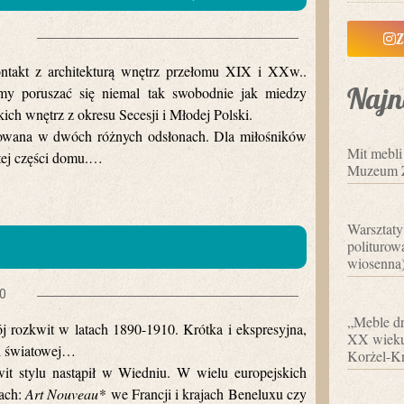
Z
ntakt z architekturą wnętrz przełomu XIX i XXw..
Najn
my poruszać się niemal tak swobodnie jak miedzy
ch wnętrz z okresu Secesji i Młodej Polski.
towana w dwóch różnych odsłonach. Dla miłośników
Mit mebl
 tej części domu.…
Muzeum 
Warsztaty
politurowa
wiosenna
0
„Meble dr
rozkwit w latach 1890-1910. Krótka i ekspresyjna,
XX wieku”
e i światowej…
Korżel-Kr
wit stylu nastąpił w Wiedniu. W wielu europejskich
tach:
Art Nouveau*
we Francji i krajach Beneluxu czy