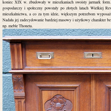
koniec XIX w. zbudowały w mieszkaniach swoisty jarmark form
gospodarczy i społeczny powstały po złotych latach Wielkiej R
mieszkalnictwa, a co za tym idzie, większym potrzebom wyposaż
Nadała jej zadecydowanie bardziej masowy i użytkowy charakter bez 
np. meble Thoneta.