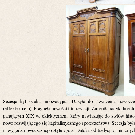
Secesja był sztuką innowacyjną. Dążyła do stworzenia nowocz
(eklektyzmem). Pragnęła nowości i innowacji. Zmieniła radykalnie d
panującym XIX w. eklektyzmem, który nawiązując do stylów hist
nowo rozwijającego się kapitalistycznego społeczeństwa. Secesja b
i wygodą nowoczesnego stylu życia. Daleka od tradycji z minionych