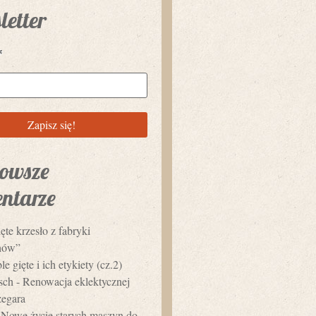
letter
*
owsze
ntarze
ęte krzesło z fabryki
hów”
e gięte i ich etykiety (cz.2)
usch
-
Renowacja eklektycznej
zegara
-
Nowe życie starych maszyn do