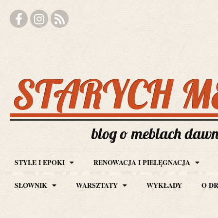
STARYCH M
blog o meblach dawny
STYLE I EPOKI
RENOWACJA I PIELĘGNACJA
SŁOWNIK
WARSZTATY
WYKŁADY
O D