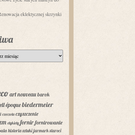
Renowacja eklektycznej skrzynki
iwa
eco
art nouveau
barok
biedermeier
ell époque
czyszczenie
i
czeczota
yzm
fornir
fornirowanie
etykiety
bala
historia sztuki
jarmark staroci