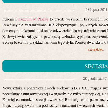
23 lipca, 2011
Fenomen
muzeum w Płocku
to przede wszystkim bezpośredni ko
Rewelacyjnie zaaranżowane sale ekspozycyjne, po których może
domowymi pokojami, doskonale odzwierciedlają wystrój mieszczański
Zachwyt zwiedzających z pewnością wzbudza sypialnia, zaprezen
Secesji bezcenny przykład harmonii tego stylu. Poniżej dwa teksty o
czytaj dalej...
SECESJA
28 grudnia, 201
Nowa sztuka z pogranicza dwóch wieków: XIX i XX., mająca swój 
początkująca nurt artystycznej awangardy, nie tylko europejskiej, al
Za miejsce narodzin secesji uważa się Brukselę, choć pełen rozk
krajach występowała ona pod różnymi nazwami i w różnych warian