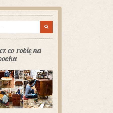
z co robię na
booku