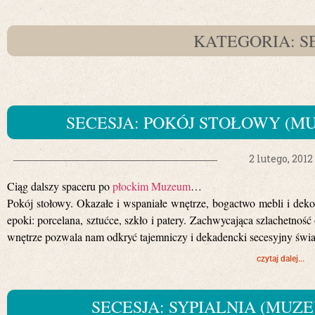
KATEGORIA: S
SECESJA: POKÓJ STOŁOWY (
2 lutego, 2012
Ciąg dalszy spaceru po
płockim Muzeum
…
Pokój stołowy. Okazałe i wspaniałe wnętrze, bogactwo mebli i deko
epoki: porcelana, sztućce, szkło i patery. Zachwycająca szlachetno
wnętrze pozwala nam odkryć tajemniczy i dekadencki secesyjny świ
czytaj dalej...
SECESJA: SYPIALNIA (MUZ