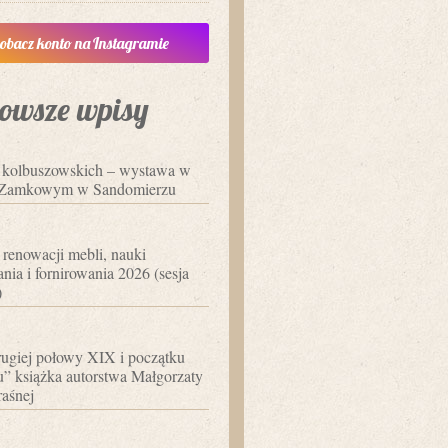
obacz konto na Instagramie
owsze wpisy
i kolbuszowskich – wystawa w
Zamkowym w Sandomierzu
 renowacji mebli, nauki
nia i fornirowania 2026 (sesja
)
ugiej połowy XIX i początku
 książka autorstwa Małgorzaty
aśnej