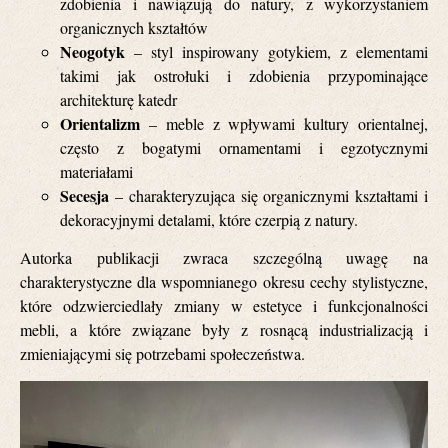
zdobienia i nawiązują do natury, z wykorzystaniem
organicznych kształtów
Neogotyk
– styl inspirowany gotykiem, z elementami
takimi jak ostrołuki i zdobienia przypominające
architekturę katedr
Orientalizm
– meble z wpływami kultury orientalnej,
często z bogatymi ornamentami i egzotycznymi
materiałami
Secesja
– charakteryzująca się organicznymi kształtami i
dekoracyjnymi detalami, które czerpią z natury.
Autorka publikacji zwraca szczególną uwagę na
charakterystyczne dla wspomnianego okresu cechy stylistyczne,
które odzwierciedlały zmiany w estetyce i funkcjonalności
mebli, a które związane były z rosnącą industrializacją i
zmieniającymi się potrzebami społeczeństwa.