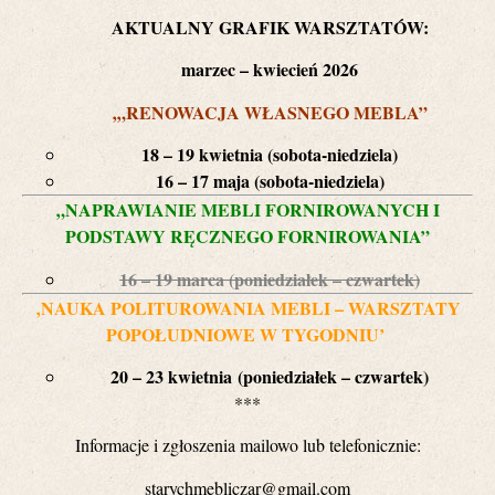
AKTUALNY GRAFIK WARSZTATÓW:
marzec – kwiecień 2026
‚
„RENOWACJA WŁASNEGO MEBLA”
18 – 19 kwietnia (sobota-niedziela)
16 – 17 maja (sobota-niedziela)
„NAPRAWIANIE MEBLI FORNIROWANYCH I
PODSTAWY RĘCZNEGO FORNIROWANIA”
16 – 19 marca (poniedziałek – czwartek)
‚NAUKA POLITUROWANIA MEBLI – WARSZTATY
POPOŁUDNIOWE W TYGODNIU’
20 – 23 kwietnia
(poniedziałek – czwartek)
***
Informacje i zgłoszenia mailowo lub telefonicznie:
starychmebliczar@gmail.com