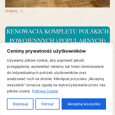
(więcej…)
RENOWACJA KOMPLETU POLSKICH
POWOJENNYCH |(POPULARNYCH)
KRZESEŁ
Cenimy prywatność użytkowników
Używamy plików cookie, aby poprawić jakość
12 stycznia, 2025
przeglądania, wyświetlać reklamy lub treści dostosowane
do indywidualnych potrzeb użytkowników oraz
Tak jak niejednokrotnie pisałam na swoim fb-instagram. profilu,
analizować ruch na stronie. Kliknięcie przycisku „Akceptuj
krzesła są meblami, które z racji swojej funkcji, są najbardziej
wszystkie” oznacza zgodę na wykorzystywanie przez nas
eksploatowanym sprzętem we wnętrzach i przez to też
plików cookie.
Polityka Cookie
najszybciej ulegają uszkodzeniom. Jest przy nich niemal zawsze
dużo pracy, wszelakiej i nierzadko wciąż zaskakującej jeśli
chodzi o zakres. Naprawianie połączeń konstrukcyjnych,
Dostosuj
Odrzuć
Akceptuj wszystko
uzupełnianie ubytków drewna i okleiny, odtwarzanie