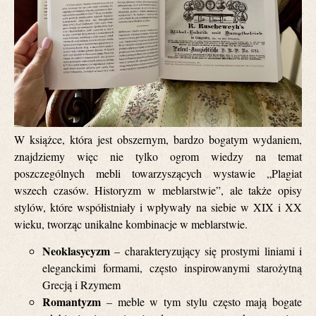
W książce, która jest obszernym, bardzo bogatym wydaniem,
znajdziemy więc nie tylko ogrom wiedzy na temat
poszczególnych mebli towarzyszących wystawie „Plagiat
wszech czasów. Historyzm w meblarstwie”, ale także opisy
stylów, które współistniały i wpływały na siebie w XIX i XX
wieku, tworząc unikalne kombinacje w meblarstwie.
Neoklasycyzm
– charakteryzujący się prostymi liniami i
eleganckimi formami, często inspirowanymi starożytną
Grecją i Rzymem
Romantyzm
– meble w tym stylu często mają bogate