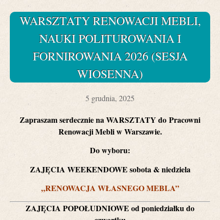
WARSZTATY RENOWACJI MEBLI,
NAUKI POLITUROWANIA I
FORNIROWANIA 2026 (SESJA
WIOSENNA)
5 grudnia, 2025
Zapraszam serdecznie na WARSZTATY do
Pracowni
Renowacji Mebli w Warszawie.
D
o wyboru:
ZAJĘCIA WEEKENDOWE sobota & niedziela
„RENOWACJA WŁASNEGO MEBLA”
ZAJĘCIA POPOŁUDNIOWE od poniedziałku do
czwartku