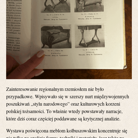
Zainteresowanie regionalnym rzemiosłem nie było
przypadkowe. Wpisywało się w szerszy nurt międzywojennych
poszukiwań „stylu narodowego” oraz kulturowych korzeni
polskiej tożsamości. To właśnie wtedy powstawały narracje,
które dziś coraz częściej poddawane są krytycznej analizie.
Wystawa poświęcona meblom kolbuszowskim koncentruje się
nie tylko na analizie formy, techniki i materiału, lecz także na