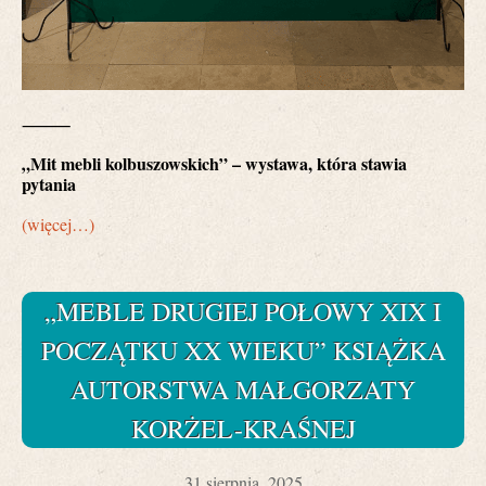
⸻
„Mit mebli kolbuszowskich” – wystawa, która stawia
pytania
(więcej…)
„MEBLE DRUGIEJ POŁOWY XIX I
POCZĄTKU XX WIEKU” KSIĄŻKA
AUTORSTWA MAŁGORZATY
KORŻEL-KRAŚNEJ
31 sierpnia, 2025