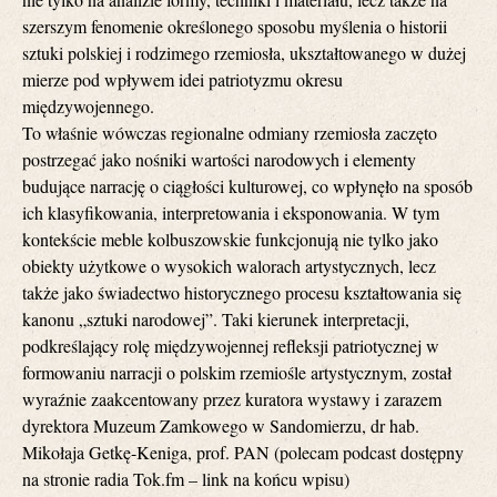
szerszym fenomenie określonego sposobu myślenia o historii
sztuki polskiej i rodzimego rzemiosła, ukształtowanego w dużej
mierze pod wpływem idei patriotyzmu okresu
międzywojennego.
To właśnie wówczas regionalne odmiany rzemiosła zaczęto
postrzegać jako nośniki wartości narodowych i elementy
budujące narrację o ciągłości kulturowej, co wpłynęło na sposób
ich klasyfikowania, interpretowania i eksponowania. W tym
kontekście meble kolbuszowskie funkcjonują nie tylko jako
obiekty użytkowe o wysokich walorach artystycznych, lecz
także jako świadectwo historycznego procesu kształtowania się
kanonu „sztuki narodowej”. Taki kierunek interpretacji,
podkreślający rolę międzywojennej refleksji patriotycznej w
formowaniu narracji o polskim rzemiośle artystycznym, został
wyraźnie zaakcentowany przez kuratora wystawy i zarazem
dyrektora Muzeum Zamkowego w Sandomierzu, dr hab.
Mikołaja Getkę-Keniga, prof. PAN (polecam podcast dostępny
na stronie radia Tok.fm – link na końcu wpisu)