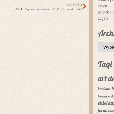
NASTĘPNY
szycia
„Meble. Naprawa i odnawianie” & „Projektowanie mebli”
Mietek
-
zegara
Arch
Tagi
art d
b
bauhaus
bielenie mebl
eklekt
fornirow