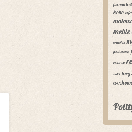
jarmark st
kohn
kufer
malowa
meble 
m
wiejskie
piaskowanie
r
reneseans
targ 
stolik
woskow
Poli