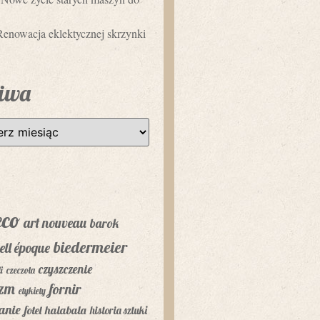
Renowacja eklektycznej skrzynki
iwa
eco
art nouveau
barok
biedermeier
ell époque
czyszczenie
i
czeczota
yzm
fornir
etykiety
anie
fotel
halabala
historia sztuki