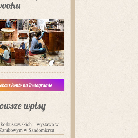
booku
obacz konto na Instagramie
owsze wpisy
i kolbuszowskich – wystawa w
Zamkowym w Sandomierzu