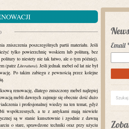
ENOWACJI
News
0
Email
a zniszczenia poszczególnych partii materiału. Jeśli
yć tylko powierzchnię woskiem lub politurą, bez
itury to niestety nie tak łatwo, ale o tym później).
tem (patrz
Literatura
). Jeśli jednak mebel od lat nie był
wację. Po takim zabiegu z pewnością przez kolejne
ią.
ową renowację, dlatego zniszczony mebel najlepiej
owacją mebli dawnych zajmuje się obecnie dość dużo
adczenia i profesjonalnej wiedzy na ten temat, gdyż
bli współczesnych, a te z antykami mają niewiele
rycznej są w stanie kunsztownie i zgodnie z dawną
Zobac
ciu o stare, sprawdzone techniki oraz przy użyciu