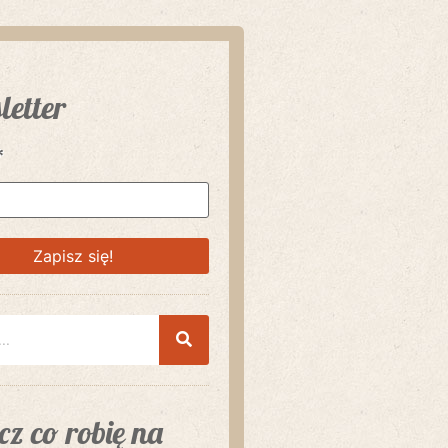
letter
*
z co robię na