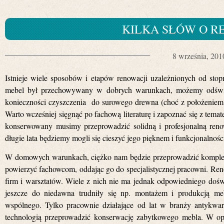
KILKA SŁÓW O R
8 września, 201
Istnieje wiele sposobów i etapów renowacji uzależnionych od stopni
mebel był przechowywany w dobrych warunkach, możemy odśwież
konieczności czyszczenia do surowego drewna (choć z położeniem pol
Warto wcześniej sięgnąć po fachową literaturę i zapoznać się z tema
konserwowany musimy przeprowadzić solidną i profesjonalną reno
długie lata
będziemy mogli
się cieszyć jego pięknem i funkcjonalnośc
W domowych warunkach, ciężko nam będzie przeprowadzić kompleks
powierzyć fachowcom, oddając go do specjalistycznej pracowni.
Ren
firm i warsztatów. Wiele z nich nie ma jednak odpowiedniego doświ
jeszcze do niedawna trudniły się np. montażem i produkcją me
wspólnego. Tylko pracownie działające od lat w branży antykwa
technologią przeprowadzić konserwację zabytkowego mebla. W opar