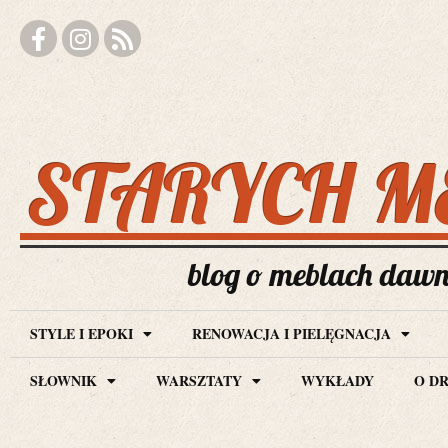
STARYCH M
blog o meblach dawny
STYLE I EPOKI
RENOWACJA I PIELĘGNACJA
SŁOWNIK
WARSZTATY
WYKŁADY
O D