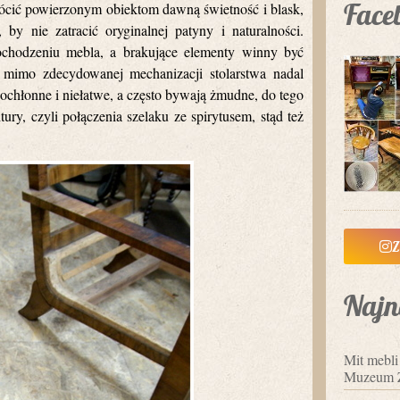
Face
wrócić powierzonym obiektom dawną świetność i blask,
 by nie zatracić oryginalnej patyny i naturalności.
chodzeniu mebla, a brakujące elementy winny być
e mimo zdecydowanej mechanizacji stolarstwa nadal
cochłonne i niełatwe, a często bywają żmudne, do tego
ry, czyli połączenia szelaku ze spirytusem, stąd też
Z
Najn
Mit mebl
Muzeum 