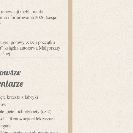
 renowacji mebli, nauki
nia i fornirowania 2026 (sesja
)
ugiej połowy XIX i początku
 książka autorstwa Małgorzaty
aśnej
owsze
ntarze
ęte krzesło z fabryki
hów”
e gięte i ich etykiety (cz.2)
usch
-
Renowacja eklektycznej
zegara
-
Nowe życie starych maszyn do