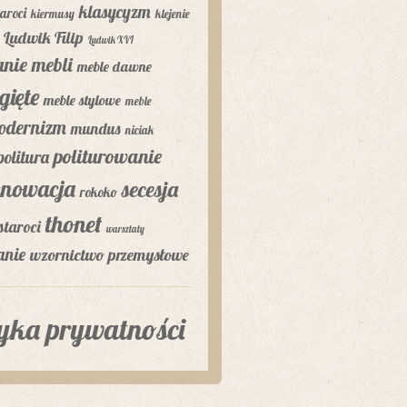
klasycyzm
aroci
kiermusy
klejenie
Ludwik Filip
Ludwik XVI
nie mebli
meble dawne
gięte
meble stylowe
meble
odernizm
mundus
niciak
politurowanie
politura
enowacja
secesja
rokoko
thonet
staroci
warsztaty
anie
wzornictwo przemysłowe
tyka prywatności