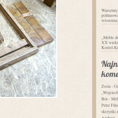
Warsztaty
politurowa
wiosenna
„Meble dr
XX wieku”
Korżel-Kr
Najn
kome
Zosia
-
Gi
„Wojciec
Bór
-
Mebl
Peter Fil
skrzynki 
Andrzej