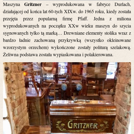
Gritzner
Maszyna
– wyprodukowana w fabryce Durlach,
działającej od końca lat 60-tych XIXw. do 1965 roku, kiedy została
przejęta przez popularną firmę Pfaff. Jedna z miliona
wyprodukowanych na początku XXw wieku maszyn do szycia
sygnowanych tylko tą marką… Drewniane elementy stolika wraz z
bardzo ładnie zachowaną przykrywką (wszystko okleinowane
wzorzystym orzechem) wykończone zostały politurą szelakową.
Żeliwna podstawa została wypiaskowana i polakierowana.