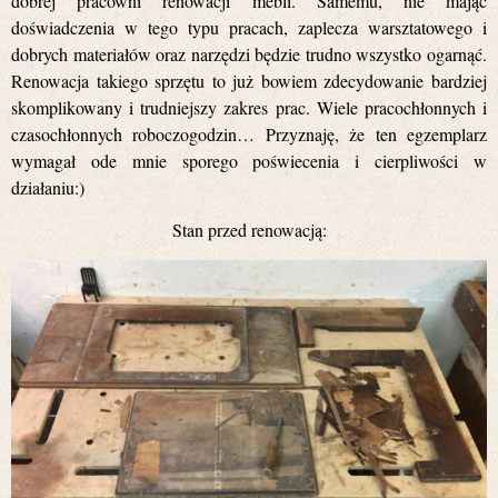
dobrej pracowni renowacji mebli. Samemu, nie mając
doświadczenia w tego typu pracach, zaplecza warsztatowego i
dobrych materiałów oraz narzędzi będzie trudno wszystko ogarnąć.
Renowacja takiego sprzętu to już bowiem zdecydowanie bardziej
skomplikowany i trudniejszy zakres prac. Wiele pracochłonnych i
czasochłonnych roboczogodzin… Przyznaję, że ten egzemplarz
wymagał ode mnie sporego poświecenia i cierpliwości w
działaniu:)
Stan przed renowacją: