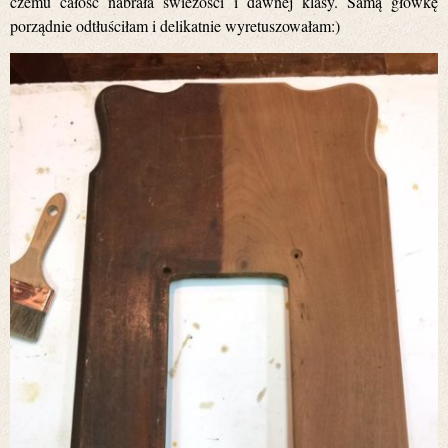
czemu całość nabrała świeżości i dawnej klasy. Samą główkę
porządnie odtłuściłam i delikatnie wyretuszowałam:)