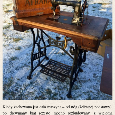
Kiedy zachowana jest cała maszyna – od nóg (żeliwnej podstawy),
po drewniany blat (często mocno rozbudowany, z wieloma