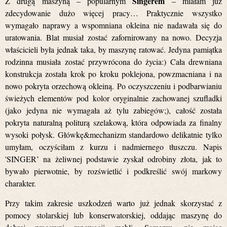
Singerem
Z drugą maszyną – popularnym
– miałam już
zdecydowanie dużo więcej pracy… Praktycznie wszystko
wymagało naprawy a wspomniana okleina nie nadawała się do
uratowania. Blat musiał zostać zafornirowany na nowo. Decyzja
właścicieli była jednak taka, by maszynę ratować. Jedyna pamiątka
rodzinna musiała zostać przywrócona do życia:) Cała drewniana
konstrukcja została krok po kroku poklejona, powzmacniana i na
nowo pokryta orzechową okleiną. Po oczyszczeniu i podbarwianiu
świeżych elementów pod kolor oryginalnie zachowanej szufladki
(jako jedyna nie wymagała aż tylu zabiegów;), całość została
pokryta naturalną politurą szelakową, która odpowiada za finalny
wysoki połysk. Główkę&mechanizm standardowo delikatnie tylko
umyłam, oczyściłam z kurzu i nadmiernego tłuszczu. Napis
'SINGER’ na żeliwnej podstawie zyskał odrobiny złota, jak to
bywało pierwotnie, by rozświetlić i podkreślić swój markowy
charakter.
Przy takim zakresie uszkodzeń warto już jednak skorzystać z
pomocy stolarskiej lub konserwatorskiej, oddając maszynę do