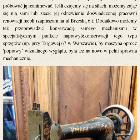
próbować ją reanimować. Jeśli czujemy się na siłach, możemy zająć
się nią sami lub zlecić jej odnowienie doświadczonej pracowni
renowacji mebli (zapraszam na ul.Brzeską 6:). Dodatkowo możemy
też przeprowadzić konserwację samego mechanizmu w
specjalistycznym punkcie naprawy&konserwacji tego typu
sprzętów (np. przy Targowej 67 w Warszawie), by maszyna oprócz
'poprawy’ wizualnego wyglądu, była też na nowo w pełni sprawna
mechanicznie.