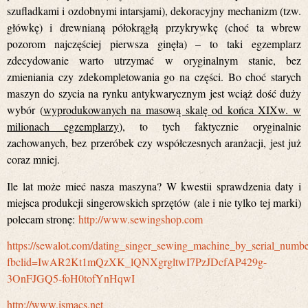
szufladkami i ozdobnymi intarsjami), dekoracyjny mechanizm (tzw.
główkę) i drewnianą półokrągłą przykrywkę (choć ta wbrew
pozorom najczęściej pierwsza ginęła) – to taki egzemplarz
zdecydowanie warto utrzymać w oryginalnym stanie, bez
zmieniania czy zdekompletowania go na części. Bo choć starych
maszyn do szycia na rynku antykwarycznym jest wciąż dość duży
wybór (
wyprodukowanych na masową skalę od końca XIXw. w
milionach egzemplarzy
), to tych faktycznie oryginalnie
zachowanych, bez przeróbek czy współczesnych aranżacji, jest już
coraz mniej.
Ile lat może mieć nasza maszyna? W kwestii sprawdzenia daty i
miejsca produkcji singerowskich sprzętów (ale i nie tylko tej marki)
polecam stronę:
http://www.sewingshop.com
https://sewalot.com/dating_singer_sewing_machine_by_serial_numbe
fbclid=IwAR2Kt1mQzXK_lQNXgrgltwI7PzJDcfAP429g-
3OnFJGQ5-foH0tofYnHqwI
http://www.ismacs.net