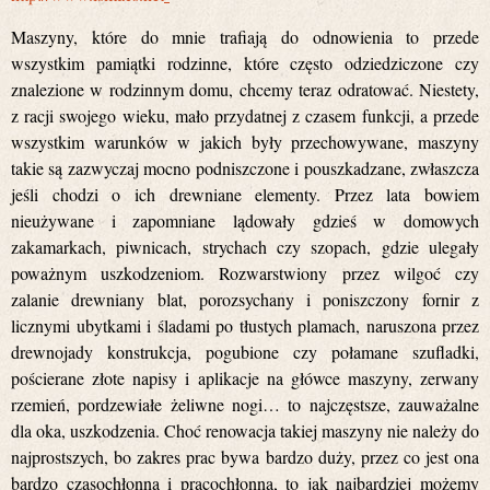
Maszyny, które do mnie trafiają do odnowienia to przede
wszystkim pamiątki rodzinne, które często odziedziczone czy
znalezione w rodzinnym domu, chcemy teraz odratować. Niestety,
z racji swojego wieku, mało przydatnej z czasem funkcji, a przede
wszystkim warunków w jakich były przechowywane, maszyny
takie są zazwyczaj mocno podniszczone i pouszkadzane, zwłaszcza
jeśli chodzi o ich drewniane elementy. Przez lata bowiem
nieużywane i zapomniane lądowały gdzieś w domowych
zakamarkach, piwnicach, strychach czy szopach, gdzie ulegały
poważnym uszkodzeniom. Rozwarstwiony przez wilgoć czy
zalanie drewniany blat, porozsychany i poniszczony fornir z
licznymi ubytkami i śladami po tłustych plamach, naruszona przez
drewnojady konstrukcja, pogubione czy połamane szufladki,
pościerane złote napisy i aplikacje na główce maszyny, zerwany
rzemień, pordzewiałe żeliwne nogi… to najczęstsze, zauważalne
dla oka, uszkodzenia. Choć renowacja takiej maszyny nie należy do
najprostszych, bo zakres prac bywa bardzo duży, przez co jest ona
bardzo czasochłonna i pracochłonna, to jak najbardziej możemy