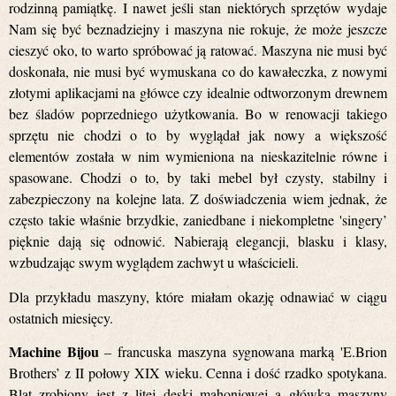
rodzinną pamiątkę. I nawet jeśli stan niektórych sprzętów wydaje
Nam się być beznadziejny i maszyna nie rokuje, że może jeszcze
cieszyć oko, to warto spróbować ją ratować. Maszyna nie musi być
doskonała, nie musi być wymuskana co do kawałeczka, z nowymi
złotymi aplikacjami na główce czy idealnie odtworzonym drewnem
bez śladów poprzedniego użytkowania. Bo w renowacji takiego
sprzętu nie chodzi o to by wyglądał jak nowy a większość
elementów została w nim wymieniona na nieskazitelnie równe i
spasowane. Chodzi o to, by taki mebel był czysty, stabilny i
zabezpieczony na kolejne lata. Z doświadczenia wiem jednak, że
często takie właśnie brzydkie, zaniedbane i niekompletne 'singery’
pięknie dają się odnowić. Nabierają elegancji, blasku i klasy,
wzbudzając swym wyglądem zachwyt u właścicieli.
Dla przykładu maszyny, które miałam okazję odnawiać w ciągu
ostatnich miesięcy.
Machine Bijou
– francuska maszyna sygnowana marką 'E.Brion
Brothers’ z II połowy XIX wieku. Cenna i dość rzadko spotykana.
Blat zrobiony jest z litej deski mahoniowej a główka maszyny