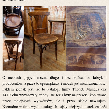
O meblach giętych można długo i bez końca, bo fabryk i
producentów, a przez to egzemplarzy i modeli jest niezliczona ilość.
Faktem jednak jest, że to katalogi firmy Thonet, Mundus czy
J&J.Köhn wyznaczały trendy, ale też i były najczęściej kopiowane
przez mniejszych wytwórców, ale i przez siebie nawzajem.
Nietrudno w firmowych katalogach najsłynniejszych marek znaleźć