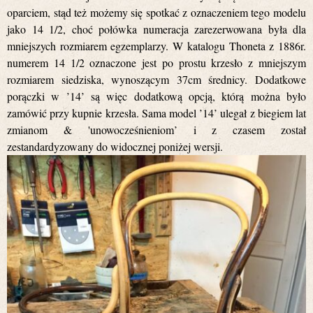
oparciem, stąd też możemy się spotkać z oznaczeniem tego modelu
jako 14 1/2, choć połówka numeracja zarezerwowana była dla
mniejszych rozmiarem egzemplarzy. W katalogu Thoneta z 1886r.
numerem 14 1/2 oznaczone jest po prostu krzesło z mniejszym
rozmiarem siedziska, wynoszącym 37cm średnicy. Dodatkowe
porączki w ’14’ są więc dodatkową opcją, którą można było
zamówić przy kupnie krzesła. Sama model ’14’ ulegał z biegiem lat
zmianom & 'unowocześnieniom’ i z czasem został
zestandardyzowany do widocznej poniżej wersji.