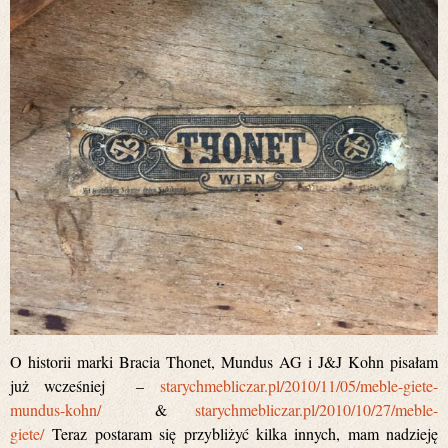
O historii marki Bracia Thonet, Mundus AG i J&J Kohn pisałam
już wcześniej –
starychmebliczar.pl/2010/11/05/meble-giete-
mundus-kohn/
&
starychmebliczar.pl/2010/10/27/meble-
giete/
Teraz postaram się przybliżyć kilka innych, mam nadzieję