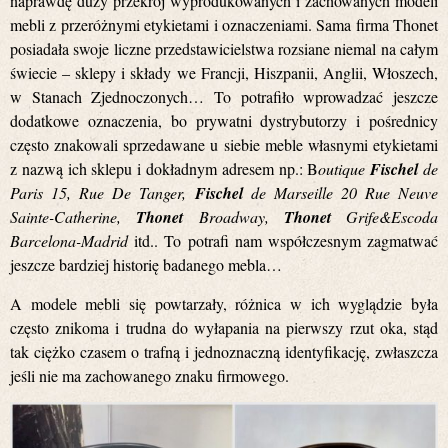
naprawdę duży przekrój wyprodukowanych i zachowanych modeli
mebli z przeróżnymi etykietami i oznaczeniami. Sama firma Thonet
posiadała swoje liczne przedstawicielstwa rozsiane niemal na całym
świecie – sklepy i składy we Francji, Hiszpanii, Anglii, Włoszech,
w Stanach Zjednoczonych… To potrafiło wprowadzać jeszcze
dodatkowe oznaczenia, bo prywatni dystrybutorzy i pośrednicy
często znakowali sprzedawane u siebie meble własnymi etykietami
z nazwą ich sklepu i dokładnym adresem np.: B
outique
Fischel
de
Paris 15, Rue De Tanger,
Fischel
de Marseille 20 Rue Neuve
Sainte-Catherine,
Thonet
Broadway,
Thonet
Grife&Escoda
Barcelona-Madrid
itd.. To potrafi nam współczesnym zagmatwać
jeszcze bardziej historię badanego mebla…
A modele mebli się powtarzały, różnica w ich wyglądzie była
często znikoma i trudna do wyłapania na pierwszy rzut oka, stąd
tak ciężko czasem o trafną i jednoznaczną identyfikację, zwłaszcza
jeśli nie ma zachowanego znaku firmowego.