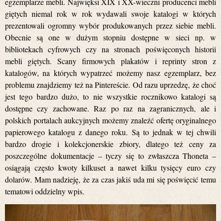
egzemplarze mebli. Najwięksi XIX i XX-wieczni producenci mebli
giętych niemal rok w rok wydawali swoje katalogi w których
prezentowali ogromny wybór produkowanych przez siebie mebli.
Obecnie są one w dużym stopniu dostępne w sieci np. w
bibliotekach cyfrowych czy na stronach poświęconych historii
mebli giętych. Scany firmowych plakatów i reprinty stron z
katalogów, na których wypatrzeć możemy nasz egzemplarz, bez
problemu znajdziemy też na Pintereście. Od razu uprzedzę, że choć
jest tego bardzo dużo, to nie wszystkie rocznikowo katalogi są
dostępne czy zachowane. Raz po raz na zagranicznych, ale i
polskich portalach aukcyjnych możemy znaleźć ofertę oryginalnego
papierowego katalogu z danego roku. Są to jednak w tej chwili
bardzo drogie i kolekcjonerskie zbiory, dlatego też ceny za
poszczególne dokumentacje – tyczy się to zwłaszcza Thoneta –
osiągają często kwoty kilkuset a nawet kilku tysięcy euro czy
dolarów. Mam nadzieję, że za czas jakiś uda mi się poświęcić temu
tematowi oddzielny wpis.