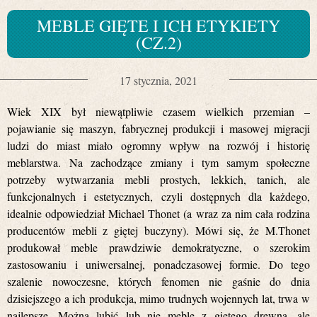
MEBLE GIĘTE I ICH ETYKIETY
(CZ.2)
17 stycznia, 2021
Wiek XIX był niewątpliwie czasem wielkich przemian –
pojawianie się maszyn, fabrycznej produkcji i masowej migracji
ludzi do miast miało ogromny wpływ na rozwój i historię
meblarstwa. Na zachodzące zmiany i tym samym społeczne
potrzeby wytwarzania mebli prostych, lekkich, tanich, ale
funkcjonalnych i estetycznych, czyli dostępnych dla każdego,
idealnie odpowiedział Michael Thonet (a wraz za nim cała rodzina
producentów mebli z giętej buczyny). Mówi się, że M.Thonet
produkował meble prawdziwie demokratyczne, o szerokim
zastosowaniu i uniwersalnej, ponadczasowej formie. Do tego
szalenie nowoczesne, których fenomen nie gaśnie do dnia
dzisiejszego a ich produkcja, mimo trudnych wojennych lat, trwa w
najlepsze. Można lubić lub nie meble z giętego drewna, ale