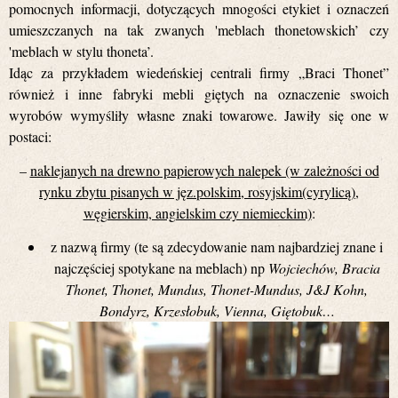
pomocnych informacji, dotyczących mnogości etykiet i oznaczeń
umieszczanych na tak zwanych 'meblach thonetowskich’ czy
'meblach w stylu thoneta’.
Idąc za przykładem wiedeńskiej centrali firmy „Braci Thonet”
również i inne fabryki mebli giętych na oznaczenie swoich
wyrobów wymyśliły własne znaki towarowe. Jawiły się one w
postaci:
–
naklejanych na drewno papierowych nalepek (w zależności od
rynku zbytu pisanych w jęz.polskim, rosyjskim(cyrylicą),
węgierskim, angielskim czy niemieckim)
:
z nazwą firmy (te są zdecydowanie nam najbardziej znane i
najczęściej spotykane na meblach) np
Wojciechów, Bracia
Thonet, Thonet, Mundus, Thonet-Mundus, J&J Kohn,
Bondyrz, Krzesłobuk, Vienna, Giętobuk…