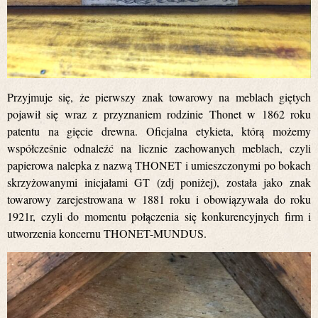
Przyjmuje się, że pierwszy znak towarowy na meblach giętych
pojawił się wraz z przyznaniem rodzinie Thonet w 1862 roku
patentu na gięcie drewna. Oficjalna etykieta, którą możemy
współcześnie odnaleźć na licznie zachowanych meblach, czyli
papierowa nalepka z nazwą THONET i umieszczonymi po bokach
skrzyżowanymi inicjałami GT (zdj poniżej), została jako znak
towarowy zarejestrowana w 1881 roku i obowiązywała do roku
1921r, czyli do momentu połączenia się konkurencyjnych firm i
utworzenia koncernu THONET-MUNDUS.