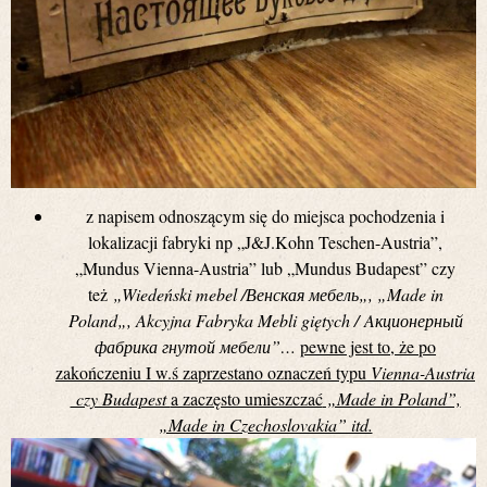
z napisem odnoszącym się do miejsca pochodzenia i
lokalizacji fabryki np „J&J.Kohn Teschen-Austria”,
„Mundus Vienna-Austria” lub „Mundus Budapest” czy
też
„Wiedeński mebel /
Венская мебель
„, „Made in
Poland
„, Akcyjna Fabryka Mebli giętych /
Aкционерный
фабрика
гнутой мебели”…
pewne jest to, że po
zakończeniu I w.ś zaprzestano oznaczeń typu
Vienna-Austria
czy Budapest
a zaczęsto umieszczać
„Made in Poland”,
„Made in Czechoslovakia” itd.