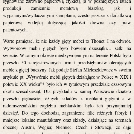
sygnowane zarówno papierową etykietą (a w późniejszych latach
produkcji zamiennie metalową blaszką), jak i
wypalanymi/wytłaczanymi stemplami, często jeszcze z dodatkową
papierową wklejką dotyczącą jakości drewna czy praw
patentowych.
Warto pamiętać, że nie każdy gięty mebel to Thonet. I na odwrót.
Wytwórców mebli giętych było bowiem dziesiątki… setki na
świecie. W samym okresie międzywojennym na terenie Polski było
przeszło 50 zarejestrowanych firm i przedsiębiorstw oferujących
meble z giętej buczyny. Jak podaje Stefan Mieleszkiewicz w swoim
artykule pt. „Wytwórnie mebli giętych działające w Polsce w XIX i
połowie XX wieku”* było ich w tytułowym przedziale czasowym
okołu sześćdziesiąt. Dla przykładu w samej Warszawie działało
przeszło piętnaście różnych składów z meblami giętymi a w
radomszczańskim zagłębiu meblarskim było ich przynajmniej
dziesięć. Do tego dochodzą zagraniczne filie różnych fabryk i
mniejsze lokalne manufaktury oraz składy, działające na terenach
obecnej Austrii, Węgier, Niemiec, Czech i Słowacji, co daje