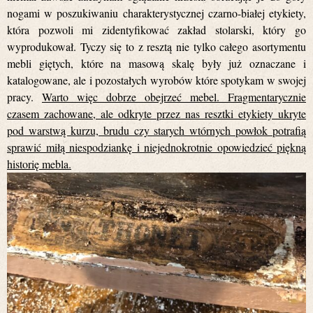
nogami w poszukiwaniu charakterystycznej czarno-białej etykiety,
która pozwoli mi zidentyfikować zakład stolarski, który go
wyprodukował. Tyczy się to z resztą nie tylko całego asortymentu
mebli giętych, które na masową skalę były już oznaczane i
katalogowane, ale i pozostałych wyrobów które spotykam w swojej
pracy.
Warto więc dobrze obejrzeć mebel. Fragmentarycznie
czasem zachowane, ale odkryte przez nas resztki etykiety ukryte
pod warstwą kurzu, brudu czy starych wtórnych powłok potrafią
sprawić miłą niespodziankę i niejednokrotnie opowiedzieć piękną
historię mebla.