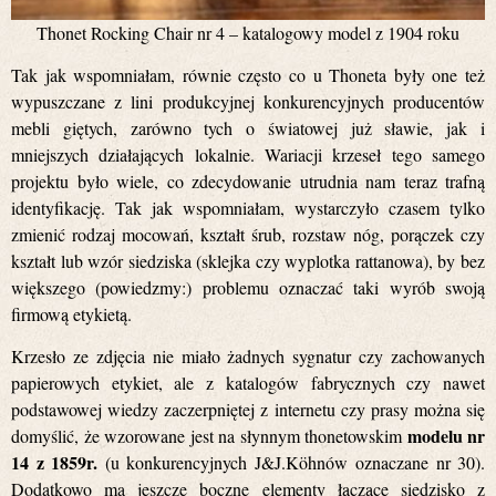
Thonet Rocking Chair nr 4 – katalogowy model z 1904 roku
Tak jak wspomniałam, równie często co u Thoneta były one też
wypuszczane z lini produkcyjnej konkurencyjnych producentów
mebli giętych, zarówno tych o światowej już sławie, jak i
mniejszych działających lokalnie. Wariacji krzeseł tego samego
projektu było wiele, co zdecydowanie utrudnia nam teraz trafną
identyfikację. Tak jak wspomniałam, wystarczyło czasem tylko
zmienić rodzaj mocowań, kształt śrub, rozstaw nóg, porączek czy
kształt lub wzór siedziska (sklejka czy wyplotka rattanowa), by bez
większego (powiedzmy:) problemu oznaczać taki wyrób swoją
firmową etykietą.
Krzesło ze zdjęcia nie miało żadnych sygnatur czy zachowanych
papierowych etykiet, ale z katalogów fabrycznych czy nawet
podstawowej wiedzy zaczerpniętej z internetu czy prasy można się
modelu nr
domyślić, że wzorowane jest na słynnym thonetowskim
14 z 1859r.
(u konkurencyjnych J&J.Köhnów oznaczane nr 30).
Dodatkowo ma jeszcze boczne elementy łączące siedzisko z