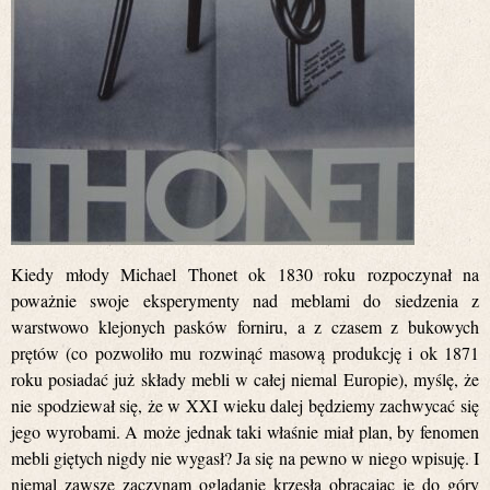
Kiedy młody Michael Thonet ok 1830 roku rozpoczynał na
poważnie swoje eksperymenty nad meblami do siedzenia z
warstwowo klejonych pasków forniru, a z czasem z bukowych
prętów (co pozwoliło mu rozwinąć masową produkcję i ok 1871
roku posiadać już składy mebli w całej niemal Europie), myślę, że
nie spodziewał się, że w XXI wieku dalej będziemy zachwycać się
jego wyrobami. A może jednak taki właśnie miał plan, by fenomen
mebli giętych nigdy nie wygasł? Ja się na pewno w niego wpisuję. I
niemal zawsze zaczynam oglądanie krzesła obracając je do góry