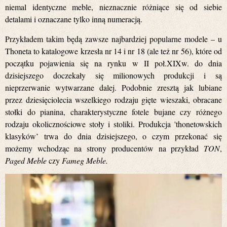
niemal identyczne meble, nieznacznie różniące się od siebie
detalami i oznaczane tylko inną numeracją.
Przykładem takim będą zawsze najbardziej popularne modele – u
Thoneta to katalogowe krzesła nr 14 i nr 18 (ale też nr 56), które od
początku pojawienia się na rynku w II poł.XIXw. do dnia
dzisiejszego doczekały się milionowych produkcji i są
nieprzerwanie wytwarzane dalej. Podobnie zresztą jak lubiane
przez dziesięciolecia wszelkiego rodzaju gięte wieszaki, obracane
stołki do pianina, charakterystyczne fotele bujane czy różnego
rodzaju okolicznościowe stoły i stoliki. Produkcja 'thonetowskich
klasyków’ trwa do dnia dzisiejszego, o czym przekonać się
możemy wchodząc na strony producentów na przykład
TON
,
Paged Meble
czy
Fameg Meble.