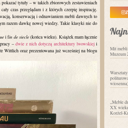
m pokazać tytuły – w takich zbiorowych zestawieniach
cały czas przeglądam i z których czerpię inspirację.
Z
nowacją, konserwacją i odnawianiem mebli dawnych to
żdym razem dawkę nowej wiedzy. Takie klasyki nie do
Najn
que
i f
in de siecle
(końca wieku). Książek mam łącznie
w pracy –
dwie z nich dotyczą architektury lwowskiej
i
Mit mebl
etr Wittlich oraz prezentowana już wcześniej na blogu
Muzeum 
Warsztaty
politurowa
wiosenna
„Meble dr
XX wieku”
Korżel-Kr