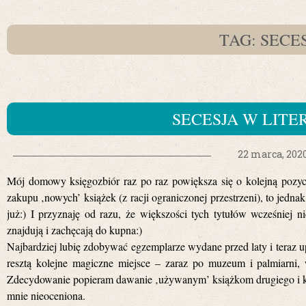
TAG: SECE
SECESJA W LIT
22 marca, 202
Mój domowy księgozbiór raz po raz powiększa się o kolejną pozycj
zakupu ‚nowych’ książek (z racji ograniczonej przestrzeni), to jednak
już:) I przyznaję od razu, że większości tych tytułów wcześniej 
znajdują i zachęcają do kupna:)
Najbardziej lubię zdobywać egzemplarze wydane przed laty i teraz 
resztą kolejne magiczne miejsce – zaraz po muzeum i palmiarni,
Zdecydowanie popieram dawanie ‚używanym’ książkom drugiego i kole
mnie nieoceniona.