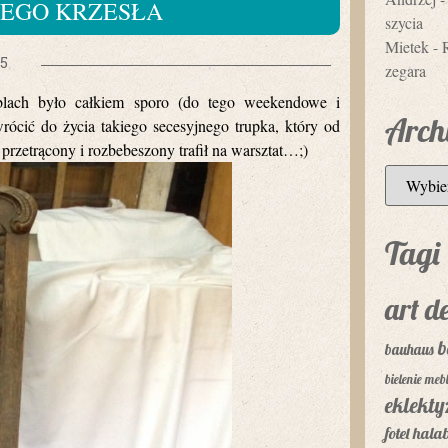
NEGO KRZESŁA
szycia
Mietek
-
15
zegara
blach było całkiem sporo (do tego weekendowe i
Arch
ócić do życia takiego secesyjnego trupka, który od
przetrącony i rozbebeszony trafił na warsztat…;)
Tagi
art d
b
bauhaus
bielenie mebl
eklekt
fotel
hala