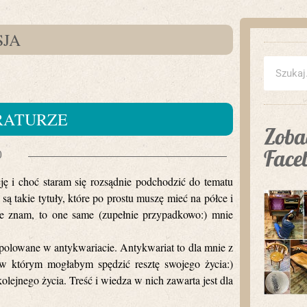
SJA
ERATURZE
Zobac
Face
0
ę i choć staram się rozsądnie podchodzić do tematu
 są takie tytuły, które po prostu muszę mieć na półce i
nie znam, to one same (zupełnie przypadkowo:) mnie
upolowane w antykwariacie. Antykwariat to dla mnie z
 w którym mogłabym spędzić resztę swojego życia:)
jnego życia. Treść i wiedza w nich zawarta jest dla