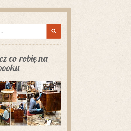
z co robię na
booku