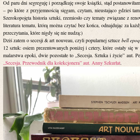
Od paru dni segreguję i porządkuję swoje książki, stąd postanowiła
– po które z przyjemnością sięgam, czytam, nieustająco gdzieś tam 
Szerokopojęta historia sztuki, rzemiosło czy tematy związane z re
literatura tematu, którą można czytać bez końca, odnajdując za ka
przeczytania, które nigdy się nie nudzą:)
Dziś zatem o secesji & art nouveau, czyli popularnej sztuce
bell epo
12 sztuk: osiem prezentowanych poniżej i cztery, które ostały się 
malarstwa epoki, dwie pozostałe to „Secesja. Sztuka i życie” aut. P
„Secesja. Przewodnik dla kolekcjonera” aut. Anny Szkurłat
.