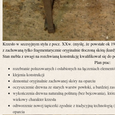
Krzesło w secesyjnym stylu z pocz. XXw. (myślę, że powstałe ok 1
z zachowaną tylko fragmentarycznie oryginalnie tłoczoną skórą (kurd
Stan mebla z uwagi na rozchwianą konstrukcję kwalifikował się do pe
Plan prac:
rozebranie poluzowanych i osłabionych na łączeniach element
klejenia konstrukcji
demontaż oryginalnie zachowanej skóry na oparciu
oczyszczenie drewna ze starych warstw powłoki, a bardziej za
wykończenia drewna naturalną politurą (bez bejcowania), któr
wiekowy charakter krzesła
odtworzenie nowej tapicerki zgodnie z tradycyjną technologią
oparcia