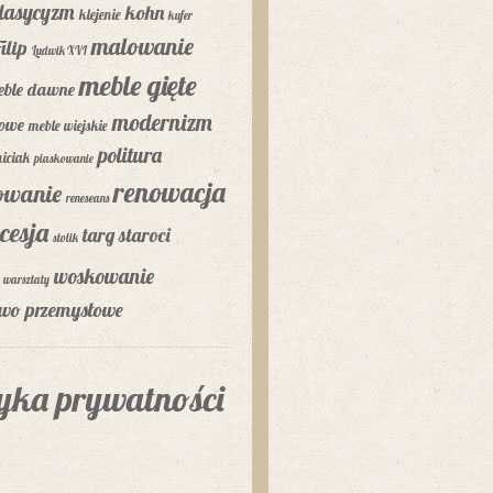
lasycyzm
kohn
klejenie
kufer
malowanie
ilip
Ludwik XVI
meble gięte
eble dawne
modernizm
lowe
meble wiejskie
politura
niciak
piaskowanie
renowacja
rowanie
reneseans
cesja
targ staroci
stolik
woskowanie
warsztaty
two przemysłowe
tyka prywatności