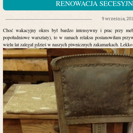
RENOWACJA SECESYJ
9 września, 20
Choć wakacyjny okres był bardzo intensywny i prac przy me
popołudniowe warsztaty), to w ramach relaksu postanowiłam przywr
wielu lat zalegał gdzieś w naszych piwnicznych zakamarkach. Lekko 