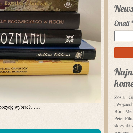
News
Email
Najn
kome
Zosia
-
Gi
„Wojciec
rą pozycję wybrać?……
Bór
-
Mebl
Peter Fil
skrzynki 
Andrzej