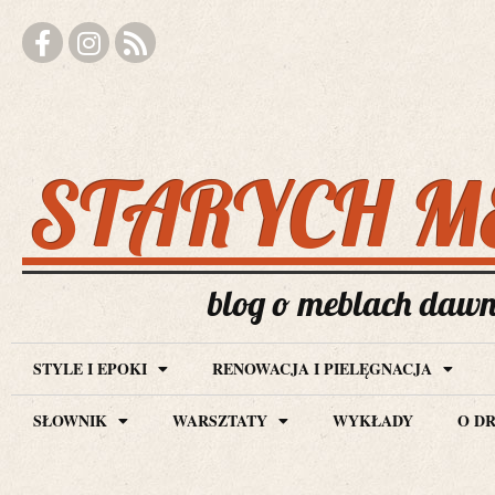
STARYCH M
blog o meblach dawny
STYLE I EPOKI
RENOWACJA I PIELĘGNACJA
SŁOWNIK
WARSZTATY
WYKŁADY
O D