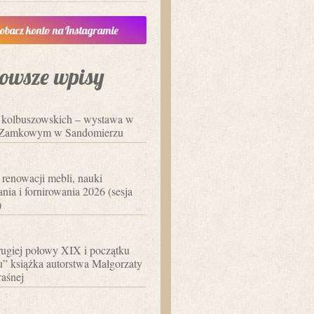
obacz konto na Instagramie
owsze wpisy
i kolbuszowskich – wystawa w
Zamkowym w Sandomierzu
 renowacji mebli, nauki
nia i fornirowania 2026 (sesja
)
ugiej połowy XIX i początku
 książka autorstwa Małgorzaty
aśnej