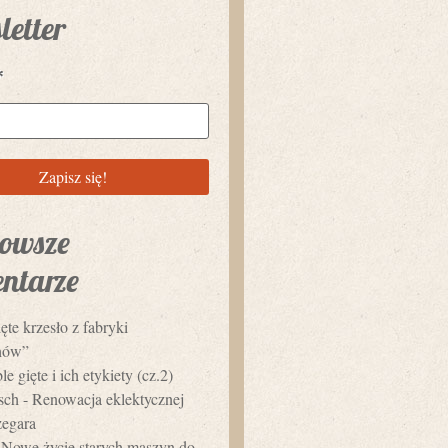
letter
*
owsze
ntarze
ęte krzesło z fabryki
hów”
e gięte i ich etykiety (cz.2)
usch
-
Renowacja eklektycznej
zegara
-
Nowe życie starych maszyn do