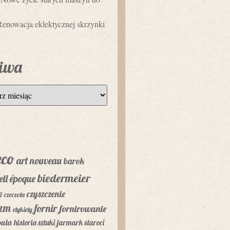
Renowacja eklektycznej skrzynki
iwa
eco
art nouveau
barok
biedermeier
ell époque
czyszczenie
i
czeczota
yzm
fornir
fornirowanie
etykiety
bala
historia sztuki
jarmark staroci