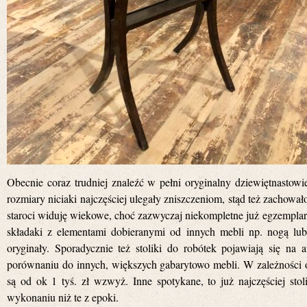
Obecnie coraz trudniej znaleźć w pełni oryginalny dziewiętnastowi
rozmiary niciaki najczęściej ulegały zniszczeniom, stąd też zachował
staroci widuję wiekowe, choć zazwyczaj niekompletne już egzemplar
składaki z elementami dobieranymi od innych mebli np. nogą lub
oryginały. Sporadycznie też stoliki do robótek pojawiają się na
porównaniu do innych, większych gabarytowo mebli. W zależności o
są od ok 1 tyś. zł wzwyż. Inne spotykane, to już najczęściej sto
wykonaniu niż te z epoki.