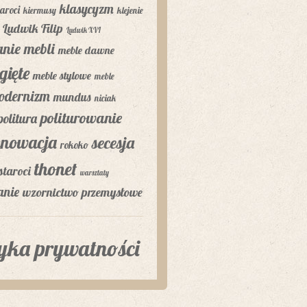
klasycyzm
aroci
kiermusy
klejenie
Ludwik Filip
Ludwik XVI
nie mebli
meble dawne
gięte
meble stylowe
meble
odernizm
mundus
niciak
politurowanie
politura
enowacja
secesja
rokoko
thonet
staroci
warsztaty
anie
wzornictwo przemysłowe
tyka prywatności