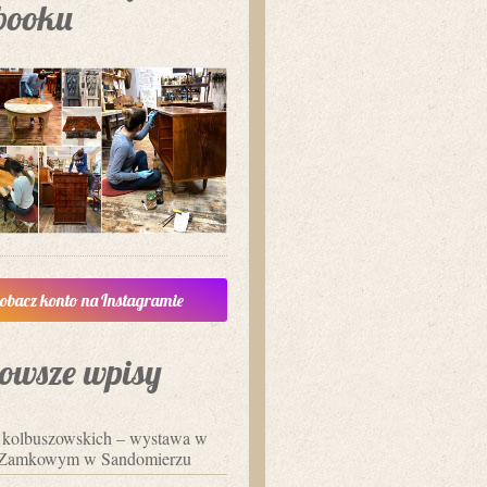
booku
obacz konto na Instagramie
owsze wpisy
i kolbuszowskich – wystawa w
Zamkowym w Sandomierzu