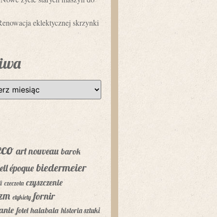
Renowacja eklektycznej skrzynki
iwa
eco
art nouveau
barok
biedermeier
ell époque
czyszczenie
i
czeczota
yzm
fornir
etykiety
anie
fotel
halabala
historia sztuki