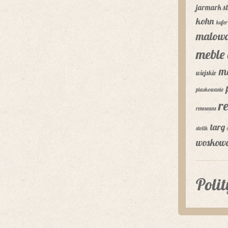
jarmark st
kohn
kufer
malowa
meble 
m
wiejskie
piaskowanie
r
reneseans
targ 
stolik
woskow
Poli