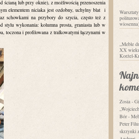
ścianą lub przy oknie), z możliwością przenoszenia
nym elementem niciaka jest ozdobny, uchylny blat i
Warsztaty
raz schowkami na przybory do szycia, często też z
politurowa
wiosenna
od stylu wykonania: kolumna prosta, graniasta lub w
ipa, toczona i profilowana z tralkowatymi łączynami w
„Meble dr
XX wieku”
Korżel-Kr
Najn
kome
Zosia
-
Gi
„Wojciec
Bór
-
Mebl
Peter Fil
skrzynki 
Andrzej