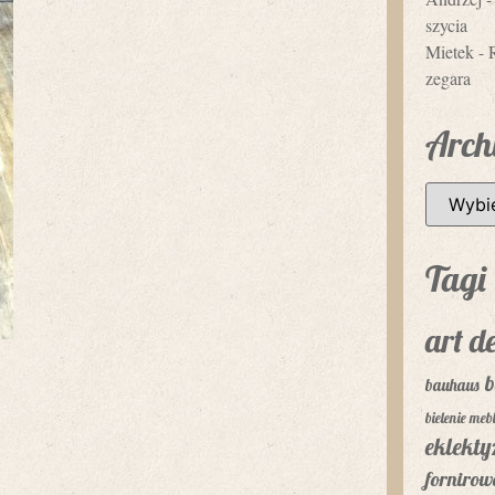
szycia
Mietek
-
zegara
Arch
Tagi
art d
b
bauhaus
bielenie mebl
eklekt
fornirow