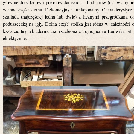
głównie do salonów i pokojów damskich – buduarów (ustawiany pod 
w inne części domu. Dekoracyjny i funkcjonalny. Charakterystycz
szuflada (najczęściej jedna lub dwie) z licznymi przegródkami o
poduszeczką na igły. Dolna część stolika jest różna w zależności 
kształcie liry u biedermeiera, rzeźbiona z trójnogiem u Ludwika Fil
eklektyzmie.