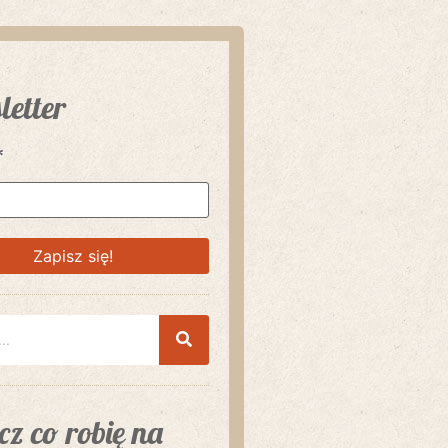
letter
*
z co robię na