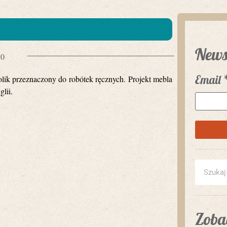
News
10
Email
tolik przeznaczony do robótek ręcznych. Projekt mebla
lii.
Zobac