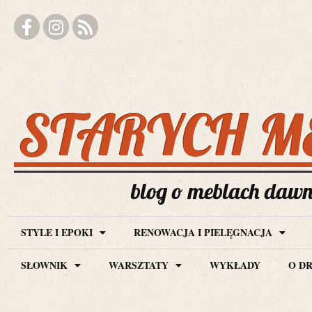
STARYCH M
blog o meblach dawny
STYLE I EPOKI
RENOWACJA I PIELĘGNACJA
SŁOWNIK
WARSZTATY
WYKŁADY
O D