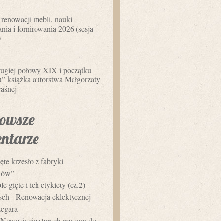
 renowacji mebli, nauki
nia i fornirowania 2026 (sesja
)
ugiej połowy XIX i początku
 książka autorstwa Małgorzaty
aśnej
owsze
ntarze
ęte krzesło z fabryki
hów”
e gięte i ich etykiety (cz.2)
usch
-
Renowacja eklektycznej
zegara
-
Nowe życie starych maszyn do