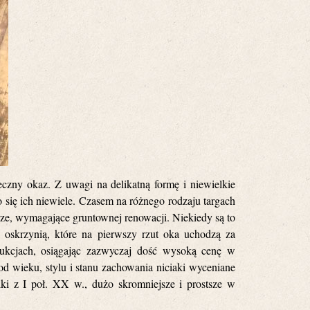
eczny okaz. Z uwagi na delikatną formę i niewielkie
o się ich niewiele. Czasem na różnego rodzaju targach
ze, wymagające gruntownej renowacji. Niekiedy są to
 oskrzynią, które na pierwszy rzut oka uchodzą za
 aukcjach, osiągając zazwyczaj dość wysoką cenę w
d wieku, stylu i stanu zachowania niciaki wyceniane
liki z I poł. XX w., dużo skromniejsze i prostsze w