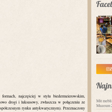
Face
Z
Najn
ormach, najczęściej w stylu biedermeierowskim,
Mit mebl
owo drogi i luksusowy, zwłaszcza w połączeniu ze
Muzeum 
 współczesnym rynku antykwarycznym). Przeznaczony