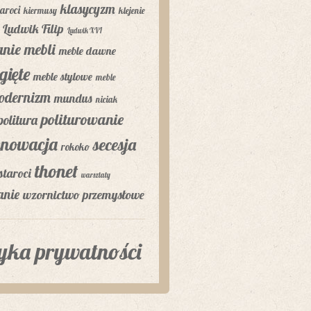
klasycyzm
aroci
kiermusy
klejenie
Ludwik Filip
Ludwik XVI
nie mebli
meble dawne
gięte
meble stylowe
meble
odernizm
mundus
niciak
politurowanie
politura
enowacja
secesja
rokoko
thonet
staroci
warsztaty
anie
wzornictwo przemysłowe
tyka prywatności