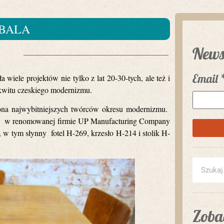
BALA
News
1
Email
wiele projektów nie tylko z lat 20-30-tych, ale też i
zkwitu czeskiego modernizmu.
grona najwybitniejszych twórców okresu modernizmu.
ował w renomowanej firmie UP Manufacturing Company
, w tym słynny fotel H-269, krzesło H-214 i stolik H-
Zobac