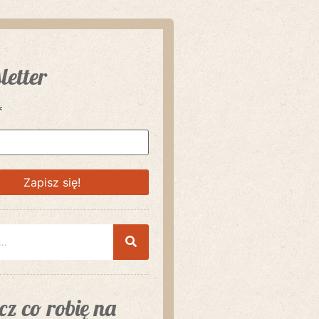
letter
*
z co robię na