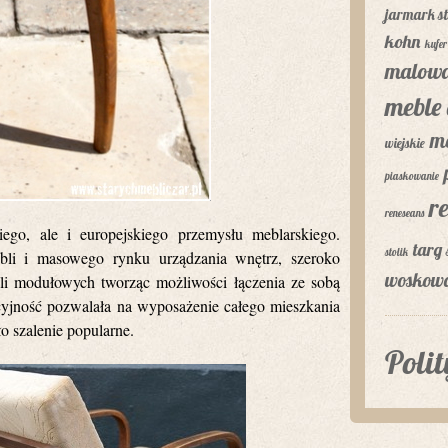
jarmark st
kohn
kufer
malowa
meble 
m
wiejskie
piaskowanie
r
reneseans
iego, ale i europejskiego przemysłu meblarskiego.
targ 
stolik
ebli i masowego rynku urządzania wnętrz, szeroko
woskow
bli modułowych tworząc możliwości łączenia ze sobą
yjność pozwalała na wyposażenie całego mieszkania
o szalenie popularne.
Poli