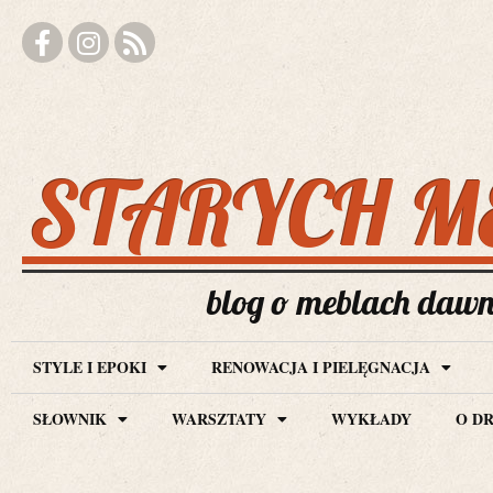
STARYCH M
blog o meblach dawny
STYLE I EPOKI
RENOWACJA I PIELĘGNACJA
SŁOWNIK
WARSZTATY
WYKŁADY
O D