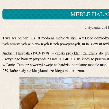
MEBLE HALA
2 stycznia, 201
Trwająca od paru już lat moda na meble w stylu Art Deco odmłodziła 
tych powstałych w pierwszych latach powojennych, m.in. z czasu ro
Jindrich Halabala (1903-1978) – czeski projektant zaliczany do 
Szczyt jego kariery przypadł na lata 30 i 40 XX w. kiedy to prac
w Brnie. Tam też stworzył swoje najbardziej popularne modele mebli
259, które stały się klasykami czeskiego modernizmu.