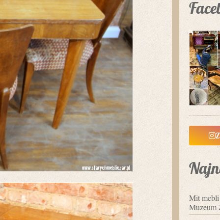
Face
Z
Najn
Mit mebl
Muzeum 