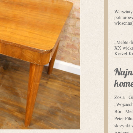
Warsztaty
politurowa
wiosenna
„Meble dr
XX wieku”
Korżel-Kr
Najn
kome
Zosia
-
Gi
„Wojciec
Bór
-
Mebl
Peter Fil
skrzynki 
Andrzej