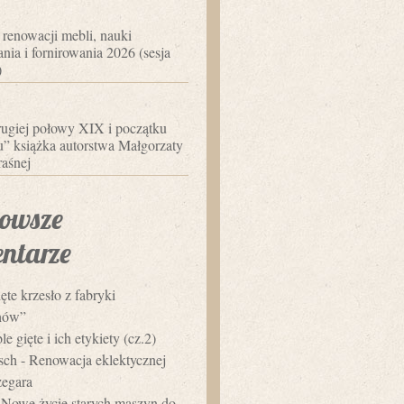
 renowacji mebli, nauki
nia i fornirowania 2026 (sesja
)
ugiej połowy XIX i początku
 książka autorstwa Małgorzaty
aśnej
owsze
ntarze
ęte krzesło z fabryki
hów”
e gięte i ich etykiety (cz.2)
usch
-
Renowacja eklektycznej
zegara
-
Nowe życie starych maszyn do