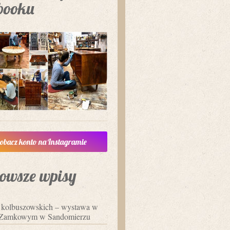
booku
obacz konto na Instagramie
owsze wpisy
i kolbuszowskich – wystawa w
Zamkowym w Sandomierzu