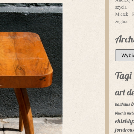
szycia
Mietek
-
zegara
Arch
Tagi
art d
b
bauhaus
bielenie mebl
eklekt
fornirow