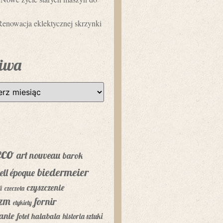
Renowacja eklektycznej skrzynki
iwa
eco
art nouveau
barok
biedermeier
ell époque
czyszczenie
i
czeczota
yzm
fornir
etykiety
anie
fotel
halabala
historia sztuki