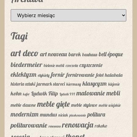
Tagi
art deco
art nouveau
bell époque
barok
bauhaus
biedermeier
czyszczenie
bielenie mebli
czeczota
eklektyzm
fornir
fornirowanie
fotel
halabala
etykiety
klasycyzm
historia sztuki
jarmark staroci
kiermusy
klejenie
malowanie mebli
kohn
Ludwik Filip
kufer
Ludwik XVI
meble gięte
meble dawne
meble stylowe
meble wiejskie
modernizm
politura
mundus
niciak
piaskowanie
renowacja
politurowanie
rokoko
reneseans
thonet
secesja