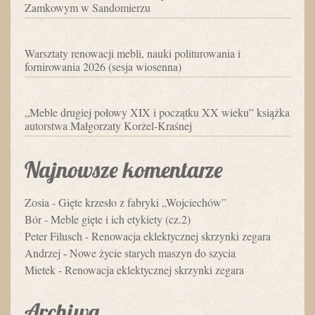
Zamkowym w Sandomierzu
Warsztaty renowacji mebli, nauki politurowania i
fornirowania 2026 (sesja wiosenna)
„Meble drugiej połowy XIX i początku XX wieku” książka
autorstwa Małgorzaty Korżel-Kraśnej
Najnowsze komentarze
Zosia
-
Gięte krzesło z fabryki „Wojciechów”
Bór
-
Meble gięte i ich etykiety (cz.2)
Peter Filusch
-
Renowacja eklektycznej skrzynki zegara
Andrzej
-
Nowe życie starych maszyn do szycia
Mietek
-
Renowacja eklektycznej skrzynki zegara
Archiwa