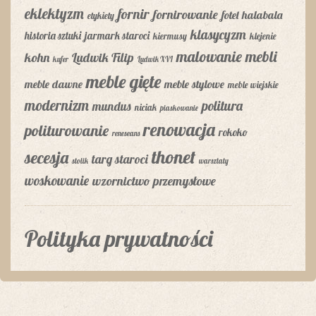
eklektyzm
fornir
fornirowanie
fotel
halabala
etykiety
klasycyzm
historia sztuki
jarmark staroci
kiermusy
klejenie
malowanie mebli
kohn
Ludwik Filip
kufer
Ludwik XVI
meble gięte
meble dawne
meble stylowe
meble wiejskie
modernizm
politura
mundus
niciak
piaskowanie
renowacja
politurowanie
rokoko
reneseans
thonet
secesja
targ staroci
stolik
warsztaty
woskowanie
wzornictwo przemysłowe
Polityka prywatności