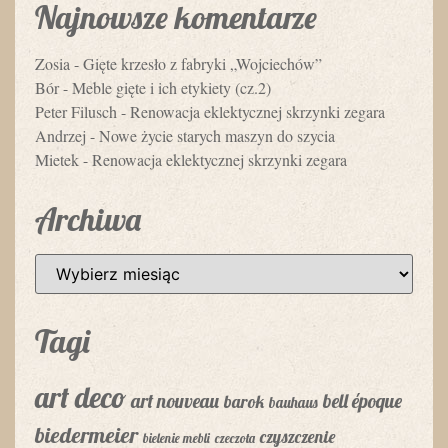
Najnowsze komentarze
Zosia
-
Gięte krzesło z fabryki „Wojciechów”
Bór
-
Meble gięte i ich etykiety (cz.2)
Peter Filusch
-
Renowacja eklektycznej skrzynki zegara
Andrzej
-
Nowe życie starych maszyn do szycia
Mietek
-
Renowacja eklektycznej skrzynki zegara
Archiwa
Tagi
art deco
art nouveau
bell époque
barok
bauhaus
biedermeier
czyszczenie
bielenie mebli
czeczota