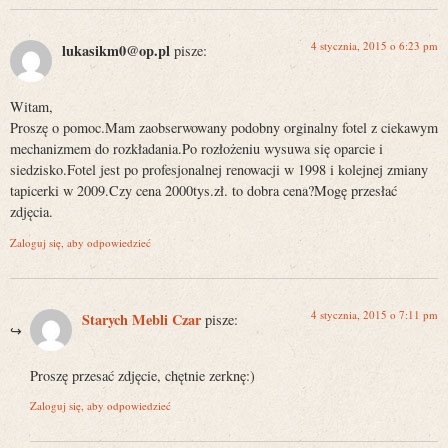
4 stycznia, 2015 o 6:23 pm
lukasikm0@op.pl
pisze:
Witam,
Proszę o pomoc.Mam zaobserwowany podobny orginalny fotel z ciekawym
mechanizmem do rozkładania.Po rozłożeniu wysuwa się oparcie i
siedzisko.Fotel jest po profesjonalnej renowacji w 1998 i kolejnej zmiany
tapicerki w 2009.Czy cena 2000tys.zł. to dobra cena?Mogę przesłać
zdjęcia.
Zaloguj się, aby odpowiedzieć
4 stycznia, 2015 o 7:11 pm
Starych Mebli Czar
pisze:
Proszę przesać zdjęcie, chętnie zerknę:)
Zaloguj się, aby odpowiedzieć