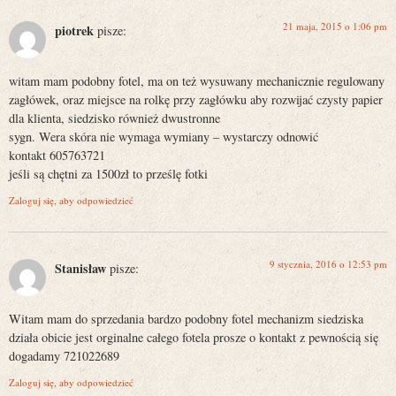
21 maja, 2015 o 1:06 pm
piotrek
pisze:
witam mam podobny fotel, ma on też wysuwany mechanicznie regulowany
zagłówek, oraz miejsce na rolkę przy zagłówku aby rozwijać czysty papier
dla klienta, siedzisko również dwustronne
sygn. Wera skóra nie wymaga wymiany – wystarczy odnowić
kontakt 605763721
jeśli są chętni za 1500zł to prześlę fotki
Zaloguj się, aby odpowiedzieć
9 stycznia, 2016 o 12:53 pm
Stanisław
pisze:
Witam mam do sprzedania bardzo podobny fotel mechanizm siedziska
działa obicie jest orginalne całego fotela prosze o kontakt z pewnością się
dogadamy 721022689
Zaloguj się, aby odpowiedzieć