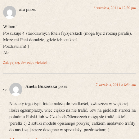
6 września, 2011 o 12:20 pm
ala
pisze:
Witam!
Poszukuje 4 starodawnych foteli fryzjerskich (moga byc z roznej parafii).
Moze mi Pani doradzic, gdzie ich szukac?
Pozdrawiam!:)
Ala
Zaloguj się, aby odpowiedzieć
7 września, 2011 o 8:54 am
Aneta Bukowska
pisze:
Niestety tego typu fotele należą do rzadkości, zwłaszcza w większej
ilości egzemplarzy, wiec ciężko na nie trafić…ew na giełdach staroci na
południu Polski lub w Czechach/Niemczech mogą się trafić jakieś
'perełki’;) 2 sztuki modelu opisanego powyżej całkiem niedawno trafiły
do nas i są jeszcze dostępne w sprzedaży. pozdrawiam;-)
Zaloguj się, aby odpowiedzieć