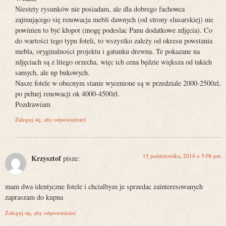
Niestety rysunków nie posiadam, ale dla dobrego fachowca
zajmującego się renowacja mebli dawnych (od strony slusarskiej) nie
powinien to być kłopot (mogę podeslac Panu dodatkowe zdjęcia). Co
do wartości tego typu foteli, to wszystko zależy od okresu powstania
mebla, oryginalności projektu i gatunku drewna. Te pokazane na
zdjęciach są z litego orzecha, więc ich cena będzie większa od takich
samych, ale np bukowych.
Nasze fotele w obecnym stanie wycenione są w przedziale 2000-2500zl,
po pełnej renowacji ok 4000-4500zl.
Pozdrawiam
Zaloguj się, aby odpowiedzieć
15 października, 2014 o 5:08 pm
Krzysztof
pisze:
mam dwa identyczne fotele i chcialbym je sprzedac zainteresowanych
zapraszam do kupna
Zaloguj się, aby odpowiedzieć