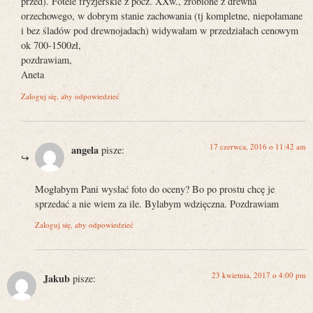
przed). Fotele fryzjerskie z pocz. XXw., zrobione z drewna
orzechowego, w dobrym stanie zachowania (tj kompletne, niepołamane
i bez śladów pod drewnojadach) widywałam w przedziałach cenowym
ok 700-1500zł,
pozdrawiam,
Aneta
Zaloguj się, aby odpowiedzieć
17 czerwca, 2016 o 11:42 am
angela
pisze:
Mogłabym Pani wysłać foto do oceny? Bo po prostu chcę je
sprzedać a nie wiem za ile. Bylabym wdzięczna. Pozdrawiam
Zaloguj się, aby odpowiedzieć
23 kwietnia, 2017 o 4:00 pm
Jakub
pisze: