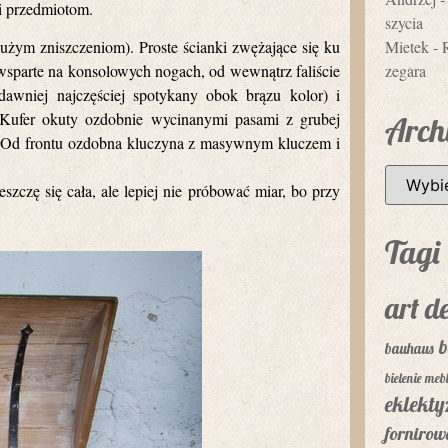
ci przedmiotom.
szycia
Mietek
-
użym zniszczeniom). Proste ścianki zwężające się ku
zegara
sparte na konsolowych nogach, od wewnątrz faliście
dawniej najczęściej spotykany obok brązu kolor) i
ufer okuty ozdobnie wycinanymi pasami z grubej
Arch
. Od frontu ozdobna kluczyna z masywnym kluczem i
zczę się cała, ale lepiej nie próbować miar, bo przy
Tagi
art d
b
bauhaus
bielenie mebl
eklekt
fornirow