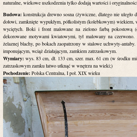
naturalne, wiekowe uszkodzenia tylko dodają wartości i oryginalnoś
Budowa:
konstrukcja drewno sosna (żywiczne, dlatego nie uległo d
dołowi, zamknięte wypukłym, półkolistym (kolebkowym) wiekiem, w
wyciętych. Boki i front malowane na zielono farbą pokostową (
dekorowane motywami kwiatowymi, tył malowany na czerwono. K
żelaznej blachy, po bokach zaopatrzony w stalowe uchwyty-antaby
imponującym, wciąż działającym, zamkiem zatrzaskowym.
Wymiary:
wys. 83 cm, dł. 133 cm, szer. max. 61 cm (w środku mies
zatrzaskowym zamku łatwo utknąć w wnętrzu na wieki;)
Pochodzenie:
Polska Centralna, I poł. XIX wieku