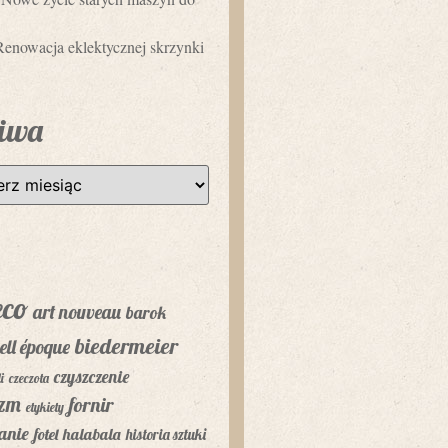
Renowacja eklektycznej skrzynki
iwa
eco
art nouveau
barok
biedermeier
ell époque
czyszczenie
i
czeczota
yzm
fornir
etykiety
anie
fotel
halabala
historia sztuki