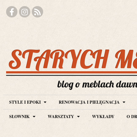
STARYCH M
blog o meblach dawny
STYLE I EPOKI
RENOWACJA I PIELĘGNACJA
SŁOWNIK
WARSZTATY
WYKŁADY
O D