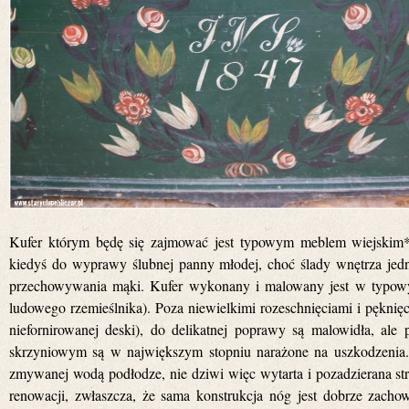
Kufer którym będę się zajmować jest typowym meblem wiejskim*,
kiedyś do wyprawy ślubnej panny młodej, choć ślady wnętrza jedn
przechowywania mąki. Kufer wykonany i malowany jest w typowy,
ludowego rzemieślnika). Poza niewielkimi rozeschnięciami i pęknięc
niefornirowanej deski), do delikatnej poprawy są malowidła, al
skrzyniowym są w największym stopniu narażone na uszkodzenia. K
zmywanej wodą podłodze, nie dziwi więc wytarta i pozadzierana str
renowacji, zwłaszcza, że sama konstrukcja nóg jest dobrze zach