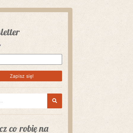
letter
*
z co robię na