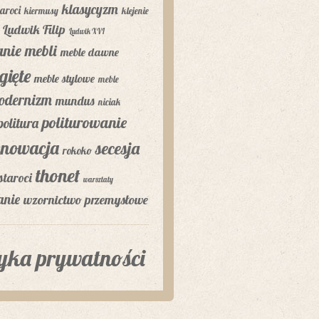
klasycyzm
aroci
kiermusy
klejenie
Ludwik Filip
Ludwik XVI
nie mebli
meble dawne
gięte
meble stylowe
meble
odernizm
mundus
niciak
politurowanie
politura
enowacja
secesja
rokoko
thonet
staroci
warsztaty
anie
wzornictwo przemysłowe
tyka prywatności