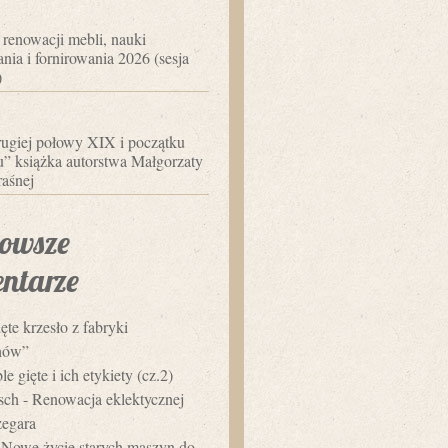
 renowacji mebli, nauki
nia i fornirowania 2026 (sesja
)
ugiej połowy XIX i początku
 książka autorstwa Małgorzaty
aśnej
owsze
ntarze
ęte krzesło z fabryki
hów”
e gięte i ich etykiety (cz.2)
usch
-
Renowacja eklektycznej
zegara
-
Nowe życie starych maszyn do