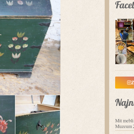
Face
Z
Najn
Mit mebl
Muzeum 