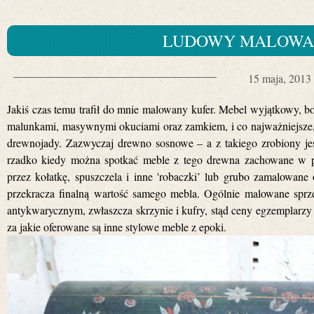
LUDOWY MALOWA
15 maja, 2013
Jakiś czas temu trafił do mnie malowany kufer. Mebel wyjątkowy, 
malunkami, masywnymi okuciami oraz zamkiem, i co najważniejsze,
drewnojady. Zazwyczaj drewno sosnowe – a z takiego zrobiony jest
rzadko kiedy można spotkać meble z tego drewna zachowane w pr
przez kołatkę, spuszczela i inne 'robaczki’ lub grubo zamalowane
przekracza finalną wartość samego mebla. Ogólnie malowane sprz
antykwarycznym, zwłaszcza skrzynie i kufry, stąd ceny egzemplarz
za jakie oferowane są inne stylowe meble z epoki.