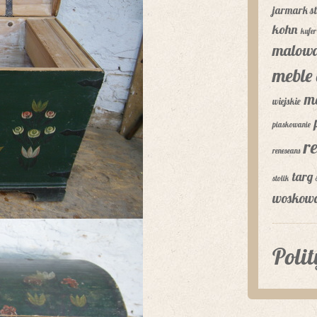
jarmark st
kohn
kufer
malowa
meble 
m
wiejskie
piaskowanie
r
reneseans
targ 
stolik
woskow
Poli