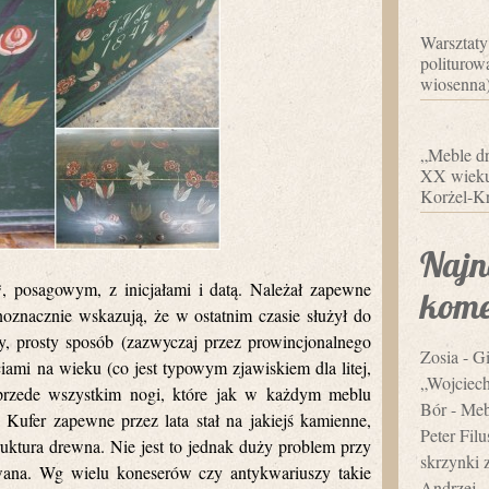
Warsztaty
politurowa
wiosenna
„Meble dr
XX wieku”
Korżel-Kr
Najn
 posagowym, z inicjałami i datą. Należał zapewne
kome
oznacznie wskazują, że w ostatnim czasie służył do
 prosty sposób (zazwyczaj przez prowincjonalnego
Zosia
-
Gi
iami na wieku (co jest typowym zjawiskiem dla litej,
„Wojciec
e przede wszystkim nogi, które jak w każdym meblu
Bór
-
Mebl
ufer zapewne przez lata stał na jakiejś kamienne,
Peter Fil
uktura drewna. Nie jest to jednak duży problem przy
skrzynki 
owana. Wg wielu koneserów czy antykwariuszy takie
Andrzej