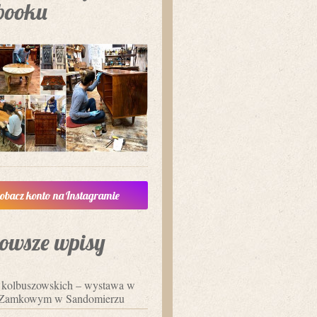
booku
obacz konto na Instagramie
owsze wpisy
i kolbuszowskich – wystawa w
Zamkowym w Sandomierzu