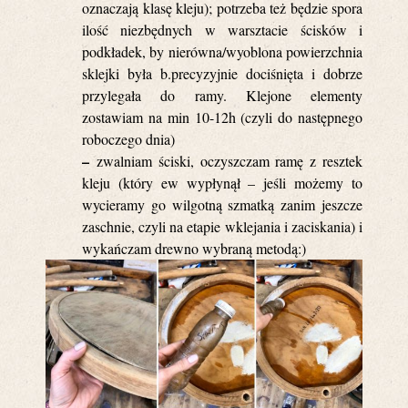
oznaczają klasę kleju); potrzeba też będzie spora
ilość niezbędnych w warsztacie ścisków i
podkładek, by nierówna/wyoblona powierzchnia
sklejki była b.precyzyjnie dociśnięta i dobrze
przylegała do ramy. Klejone elementy
zostawiam na min 10-12h (czyli do następnego
roboczego dnia)
–
zwalniam ściski, oczyszczam ramę z resztek
kleju (który ew wypłynął – jeśli możemy to
wycieramy go wilgotną szmatką zanim jeszcze
zaschnie, czyli na etapie wklejania i zaciskania) i
wykańczam drewno wybraną metodą:)