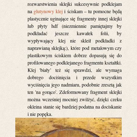
rozwarstwienia sklejki sukcesywnie podklejam
na
glutynowy klej
i ściskam – tu pomocne będą
plastycznie uginające się fragmenty innej sklejki
lub płyty hdf (niezmiennie pamiętajmy by
podkładać jeszcze kawałek folii, by
wypływający klej nie skleił podkładki z
naprawianą sklejką:), które pod metalowym czy
plastikowym ściskiem dobrze dopasują się do
profilowanego podklejanego fragmentu kształtki.
Klej 'biały’ też się sprawdzi, ale wymaga
dobrego dociśnięcia i przede wszystkim
wyciśnięcia jego nadmiaru, podobnie zresztą jak
ten 'na gorąco’. Zdeformowany fragment sklejki
można wcześniej mocniej zwilżyć, dzięki czeku
okleina stanie się bardziej podatna na dociskanie
i nie popęka.