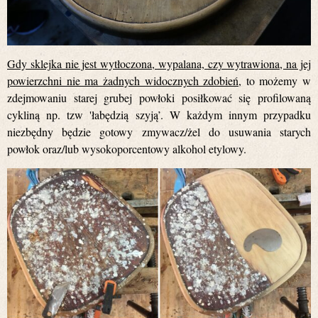
Gdy sklejka nie jest wytłoczona, wypalana, czy wytrawiona, na jej
powierzchni nie ma żadnych widocznych zdobień,
to możemy w
zdejmowaniu starej grubej powłoki posiłkować się profilowaną
cykliną np. tzw 'łabędzią szyją’. W każdym innym przypadku
niezbędny będzie gotowy zmywacz/żel do usuwania starych
powłok oraz/lub wysokoporcentowy alkohol etylowy.