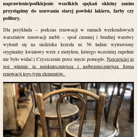
naprawienie/podklejenie wszelkich spękań okleiny zanim
przystąpimy do usuwania starej powłoki lakieru, farby czy
politury.
Dla przykładu – podczas renowacji w ramach weekendowych
warsztatów renowacji mebli – spod ciemnej i brudnej warstwy
wyłonił się na siedzisku krzesła nr. 56 ładnie wytrawiony
oryginalny kwiatowy wzór z motylem, którego wcześniej zupełnie
nie było widać:) Czyszczenie przez mycie pomogło.
Najczęściej to
jest właśnie ta najskuteczniejsza i najbezpieczniejsza forma
renowacji tego typu elementów.