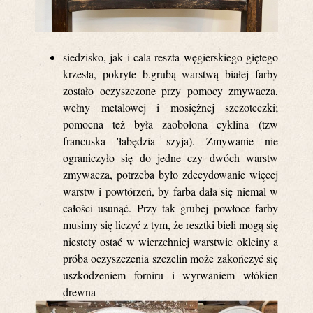
siedzisko, jak i cala reszta węgierskiego giętego
krzesła, pokryte b.grubą warstwą białej farby
zostało oczyszczone przy pomocy zmywacza,
wełny metalowej i mosiężnej szczoteczki;
pomocna też była zaobolona cyklina (tzw
francuska 'łabędzia szyja). Zmywanie nie
ograniczyło się do jedne czy dwóch warstw
zmywacza, potrzeba było zdecydowanie więcej
warstw i powtórzeń, by farba dała się niemal w
całości usunąć. Przy tak grubej powłoce farby
musimy się liczyć z tym, że resztki bieli mogą się
niestety ostać w wierzchniej warstwie okleiny a
próba oczyszczenia szczelin może zakończyć się
uszkodzeniem forniru i wyrwaniem włókien
drewna