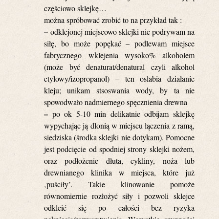
częściowo sklejkę…
można spróbować zrobić to na przykład tak :
–
odklejonej miejscowo sklejki nie podrywam na
siłę, bo może popękać – podlewam miejsce
fabrycznego wklejenia wysoko% alkoholem
(może być denaturat/denatural czyli alkohol
etylowy/izopropanol) – ten osłabia działanie
kleju; unikam stsoswania wody, by ta nie
spowodwało nadmiernego spęcznienia drewna
–
po ok 5-10 min delikatnie odbijam sklejkę
wypychając ją dlonią w miejscu łączenia z ramą,
siedziska (środka sklejki nie dotykam). Pomocne
jest podcięcie od spodniej strony sklejki nożem,
oraz podłożenie dłuta, cykliny, noża lub
drewnianego klinika w miejsca, które już
‚puściły’. Takie klinowanie pomoże
równomiernie rozłożyć siły i pozwoli sklejce
odkleić się po całości bez ryzyka