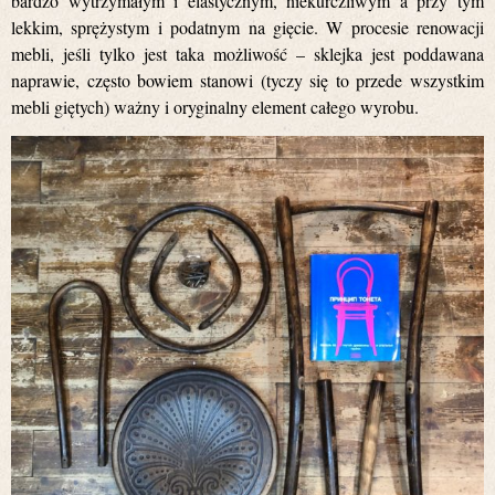
bardzo wytrzymałym i elastycznym, niekurczliwym a przy tym
lekkim, sprężystym i podatnym na gięcie. W procesie renowacji
mebli, jeśli tylko jest taka możliwość – sklejka jest poddawana
naprawie, często bowiem stanowi (tyczy się to przede wszystkim
mebli giętych) ważny i oryginalny element całego wyrobu.