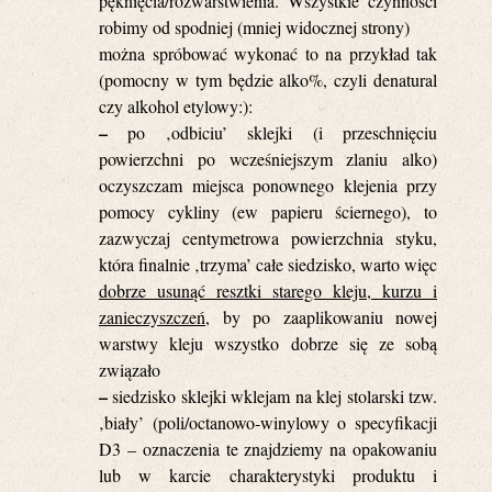
pęknięcia/rozwarstwienia. Wszystkie czynności
robimy od spodniej (mniej widocznej strony)
można spróbować wykonać to na przykład tak
(pomocny w tym będzie alko%, czyli denatural
czy alkohol etylowy:):
–
po ‚odbiciu’ sklejki (i przeschnięciu
powierzchni po wcześniejszym zlaniu alko)
oczyszczam miejsca ponownego klejenia przy
pomocy cykliny (ew papieru ściernego), to
zazwyczaj centymetrowa powierzchnia styku,
która finalnie ‚trzyma’ całe siedzisko, warto więc
dobrze usunąć resztki starego kleju, kurzu i
zanieczyszczeń
, by po zaaplikowaniu nowej
warstwy kleju wszystko dobrze się ze sobą
związało
–
siedzisko sklejki wklejam na klej stolarski tzw.
‚biały’ (poli/octanowo-winylowy o specyfikacji
D3 – oznaczenia te znajdziemy na opakowaniu
lub w karcie charakterystyki produktu i