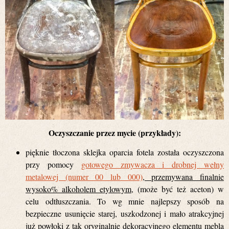
Oczyszczanie przez mycie (przykłady):
pięknie tłoczona sklejka oparcia fotela została oczyszczona
przy pomocy
gotowego zmywacza i drobnej wełny
metalowej (numer 00 lub 000)
, przemywana finalnie
wysoko% alkoholem etylowym
, (może być też aceton) w
celu odtłuszczania. To wg mnie najlepszy sposób na
bezpieczne usunięcie starej, uszkodzonej i mało atrakcyjnej
już powłoki z tak oryginalnie dekoracyjnego elementu mebla