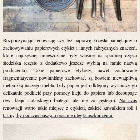
Rozpoczynając renowację czy też naprawę krzesła pamiętajmy o
zachowywaniu papierowych etykiet i innych fabrycznych znaczeń,
które najczęściej umieszczane były właśnie na spodniej części
siedziska (często z dodatkowo jeszcze wybitą na ramie nazwą
producenta). Takie papierowe etykiety, nawet zachowane
fragmentarycznie powinniśmy zachować, są bowiem niewątpliwą
metryczką naszego mebla. Gdy papier jest odklejony wystarczy go
delikatnie podkleić przy pomocy kleju do papieru lub decoupage
(ew. kleju stolarskiego białego, ale nie za gęstego).
Na czas
renowacji warto takie miejsce z etykietą zakleić kawałkiem foli i
taśmy, by podczas naszych prac nie uległo uszkodzeniu.