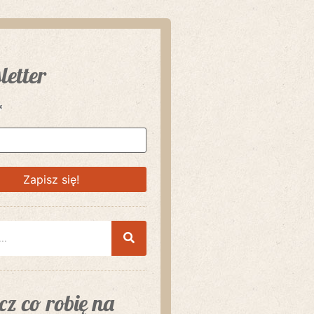
letter
*
z co robię na