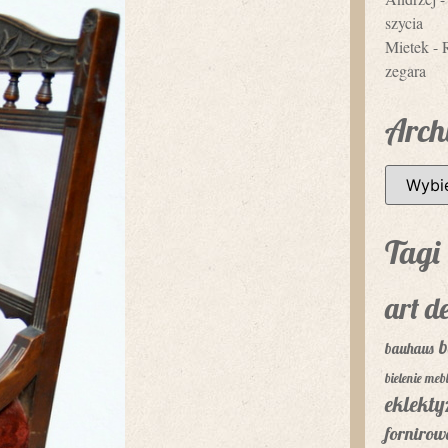
szycia
Mietek
-
zegara
Arch
Tagi
art d
b
bauhaus
bielenie mebl
eklekt
fornirow