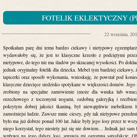
FOTELIK EKLEKTYCZNY (
22 września, 20
Spotkałam parę dni temu bardzo ciekawy i nietypowy egzemplarz
wydawałoby się, że jest to klasyczne krzesło z podciętymi prz
nietypowe, do tego nie ma śladów po skracanej wysokości. Po dokład
jednak oryginalny fotelik dla dziecka. Mebel tym bardziej ciekawy, 
tapicerki oraz sposób wykonania, wnioskuję, że powstał pod konie
klasyczne dziecięce siedzisko spotykane w większości domów. Jego c
zrobiony na specjalne zamówienie (może dla wnuka lub wnuc
orzechowego z toczonymi nogami, ozdobną galeryjką i rzeźbien
pokrytym dobrej jakości tkaniną, był niewątpliwie mebelkiem 
zamożniejsi ludzie. Zawsze mnie cieszy, gdy tak nietypowe przedmi
było ma już dobrze ponad 100 lat. Jakie były jego losy przez te wszy
niego korzystał, tego niestety już się nie dowiem… Jednak już sam 
wpływu na jego dalszy los), sprawia mi ogromną satysfakcję. Ob