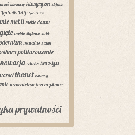
klasycyzm
aroci
kiermusy
klejenie
Ludwik Filip
Ludwik XVI
nie mebli
meble dawne
gięte
meble stylowe
meble
odernizm
mundus
niciak
politurowanie
politura
enowacja
secesja
rokoko
thonet
staroci
warsztaty
anie
wzornictwo przemysłowe
tyka prywatności