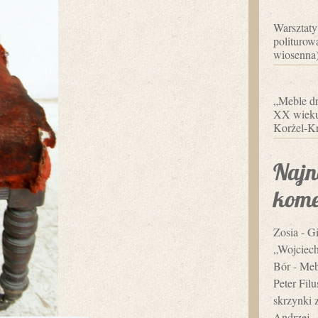
Warsztaty
politurowa
wiosenna
„Meble dr
XX wieku”
Korżel-Kr
Najn
kome
Zosia
-
Gi
„Wojciec
Bór
-
Mebl
Peter Fil
skrzynki 
Andrzej