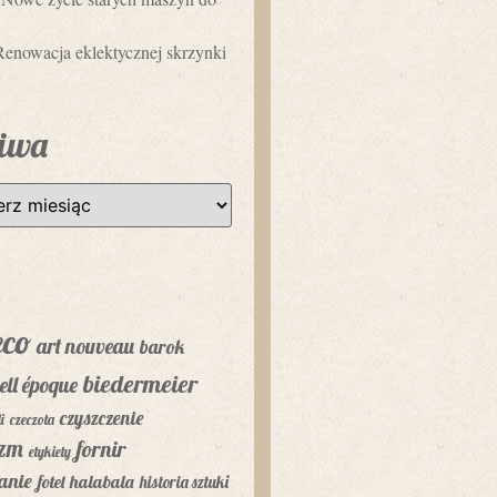
Renowacja eklektycznej skrzynki
iwa
eco
art nouveau
barok
biedermeier
ell époque
czyszczenie
i
czeczota
yzm
fornir
etykiety
anie
fotel
halabala
historia sztuki