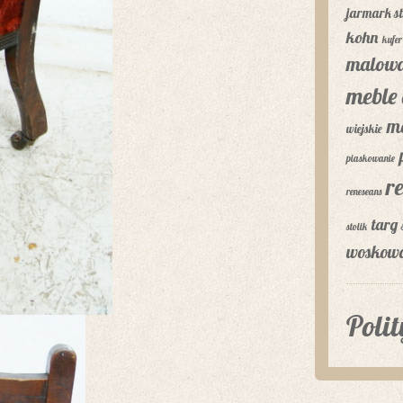
jarmark st
kohn
kufer
malowa
meble 
m
wiejskie
piaskowanie
r
reneseans
targ 
stolik
woskow
Poli