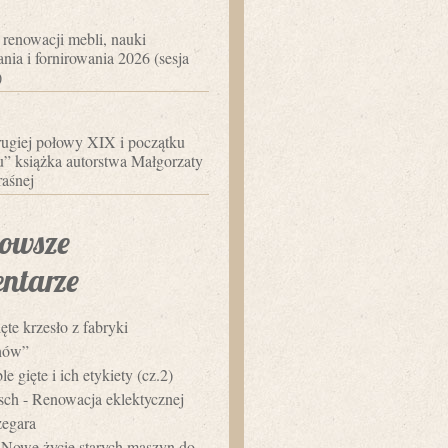
 renowacji mebli, nauki
nia i fornirowania 2026 (sesja
)
ugiej połowy XIX i początku
 książka autorstwa Małgorzaty
aśnej
owsze
ntarze
ęte krzesło z fabryki
hów”
e gięte i ich etykiety (cz.2)
usch
-
Renowacja eklektycznej
zegara
-
Nowe życie starych maszyn do