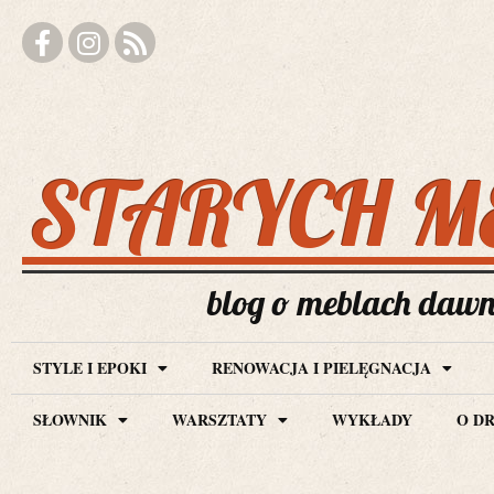
STARYCH M
blog o meblach dawny
STYLE I EPOKI
RENOWACJA I PIELĘGNACJA
SŁOWNIK
WARSZTATY
WYKŁADY
O D