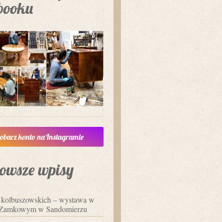
booku
obacz konto na Instagramie
owsze wpisy
i kolbuszowskich – wystawa w
Zamkowym w Sandomierzu