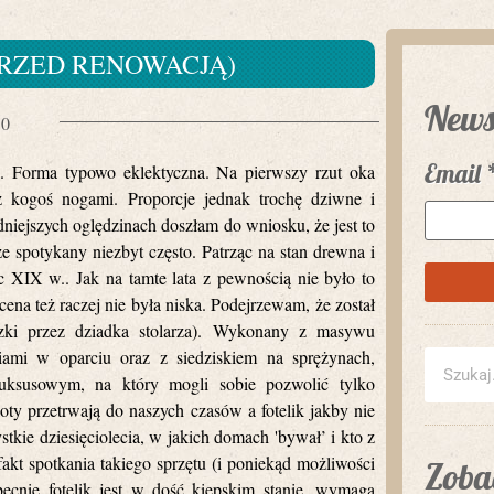
PRZED RENOWACJĄ)
News
10
Email
. Forma typowo eklektyczna. Na pierwszy rzut oka
ez kogoś nogami. Proporcje jednak trochę dziwne i
niejszych oględzinach doszłam do wniosku, że jest to
że spotykany niezbyt często. Patrząc na stan drewna i
c XIX w.. Jak na tamte lata z pewnością nie było to
ena też raczej nie była niska. Podejrzewam, że został
zki przez dziadka stolarza). Wykonany z masywu
iami w oparciu oraz z siedziskiem na sprężynach,
luksusowym, na który mogli sobie pozwolić tylko
oty przetrwają do naszych czasów a fotelik jakby nie
stkie dziesięciolecia, w jakich domach 'bywał’ i kto z
fakt spotkania takiego sprzętu (i poniekąd możliwości
Zobac
ecnie fotelik jest w dość kiepskim stanie, wymaga