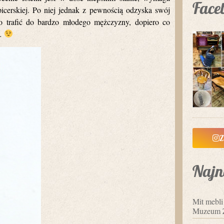
Face
picerskiej. Po niej jednak z pewnością odzyska swój
o trafić do bardzo młodego mężczyzny, dopiero co
i…
Z
Najn
Mit mebl
Muzeum 