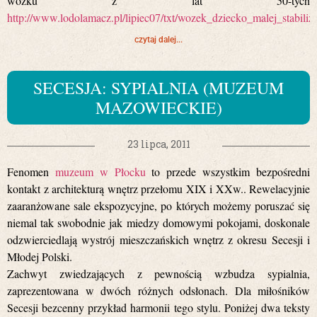
wózku z lat 50-tych
http://www.lodolamacz.pl/lipiec07/txt/wozek_dziecko_malej_stabiliza
czytaj dalej...
SECESJA: SYPIALNIA (MUZEUM
MAZOWIECKIE)
23 lipca, 2011
Fenomen
muzeum w Płocku
to przede wszystkim bezpośredni
kontakt z architekturą wnętrz przełomu XIX i XXw.. Rewelacyjnie
zaaranżowane sale ekspozycyjne, po których możemy poruszać się
niemal tak swobodnie jak miedzy domowymi pokojami, doskonale
odzwierciedlają wystrój mieszczańskich wnętrz z okresu Secesji i
Młodej Polski.
Zachwyt zwiedzających z pewnością wzbudza sypialnia,
zaprezentowana w dwóch różnych odsłonach. Dla miłośników
Secesji bezcenny przykład harmonii tego stylu. Poniżej dwa teksty