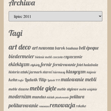
Archiwa
Tagi
art deco
art nouveau
bell époque
barok
bauhaus
biedermeier
czyszczenie
bielenie mebli
czeczota
eklektyzm
fornir
fornirowanie
fotel
halabala
etykiety
klasycyzm
historia sztuki
jarmark staroci
kiermusy
klejenie
malowanie mebli
kohn
Ludwik Filip
kufer
Ludwik XVI
meble gięte
meble dawne
meble stylowe
meble wiejskie
modernizm
politura
mundus
niciak
piaskowanie
renowacja
politurowanie
rokoko
reneseans