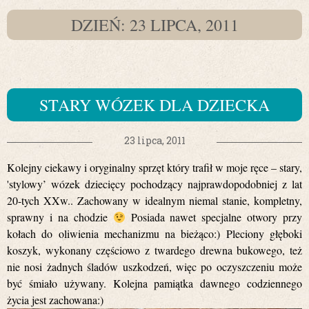
DZIEŃ: 23 LIPCA, 2011
STARY WÓZEK DLA DZIECKA
23 lipca, 2011
Kolejny ciekawy i oryginalny sprzęt który trafił w moje ręce – stary,
'stylowy’ wózek dziecięcy pochodzący najprawdopodobniej z lat
20-tych XXw.. Zachowany w idealnym niemal stanie, kompletny,
sprawny i na chodzie
Posiada nawet specjalne otwory przy
kołach do oliwienia mechanizmu na bieżąco:) Pleciony głęboki
koszyk, wykonany częściowo z twardego drewna bukowego, też
nie nosi żadnych śladów uszkodzeń, więc po oczyszczeniu może
być śmiało używany. Kolejna pamiątka dawnego codziennego
życia jest zachowana:)