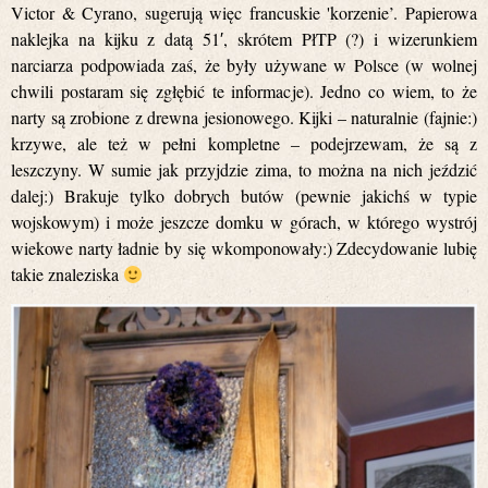
Victor & Cyrano, sugerują więc francuskie 'korzenie’. Papierowa
naklejka na kijku z datą 51′, skrótem PłTP (?) i wizerunkiem
narciarza podpowiada zaś, że były używane w Polsce (w wolnej
chwili postaram się zgłębić te informacje). Jedno co wiem, to że
narty są zrobione z drewna jesionowego. Kijki – naturalnie (fajnie:)
krzywe, ale też w pełni kompletne – podejrzewam, że są z
leszczyny. W sumie jak przyjdzie zima, to można na nich jeździć
dalej:) Brakuje tylko dobrych butów (pewnie jakichś w typie
wojskowym) i może jeszcze domku w górach, w którego wystrój
wiekowe narty ładnie by się wkomponowały:) Zdecydowanie lubię
takie znaleziska