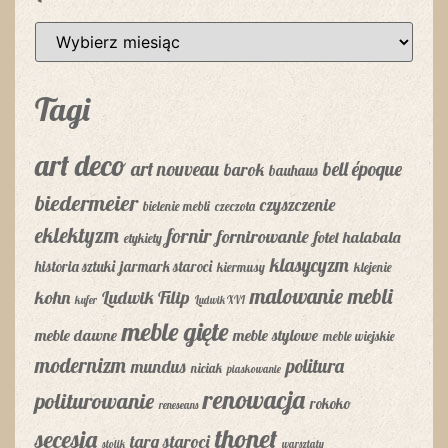
Tagi
art deco
art nouveau
bell époque
barok
bauhaus
biedermeier
czyszczenie
bielenie mebli
czeczota
eklektyzm
fornir
fornirowanie
fotel
halabala
etykiety
klasycyzm
historia sztuki
jarmark staroci
kiermusy
klejenie
malowanie mebli
kohn
Ludwik Filip
kufer
Ludwik XVI
meble gięte
meble dawne
meble stylowe
meble wiejskie
modernizm
politura
mundus
niciak
piaskowanie
renowacja
politurowanie
rokoko
reneseans
thonet
secesja
targ staroci
stolik
warsztaty