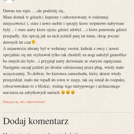
Dawno ten wpis ….ale podzielę się..
Mam domek w górach ( kupiony i odresterowany w rodzinnej
miejscowości ), stare i nowe meble i sprzęty ktore stopniowo nabywane
były .. i stare narty ktore ojciec gdzieś zdobył….i które ponownie gdzieś
przepadły. Ale opiszę jak na nich jeździł parę lat temu, chcąc poczuć
dawnych lat czar
.
A mianowicie ubrany był w wełniany sweter, kubrak z owcy ( nawet
specjalnie się nie stylizował tylko tak chodził) na nogi nałożył gumofilce
bo innych nie było…i przypiął narty drewniane ze starymi zapięciami.
Następnie zaczął jeździć po drodze odśniezonej przez pług, wtedy mało
uczęszczanej. To dobrze, bo kierowca samochodu, który akurat wtedy
przejeżdżał, mało nie wpadł do rowu w zaspy, tak się śmiał do rozpuku,
(obserwowałam to z bliska), widząc tego nietypowego i archaicznego
narciarza na zabytkowych nartach
Zaloguj się, aby odpowiedzieć
Dodaj komentarz