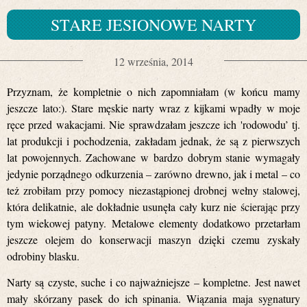
STARE JESIONOWE NARTY
12 września, 2014
Przyznam, że kompletnie o nich zapomniałam (w końcu mamy
jeszcze lato:). Stare męskie narty wraz z kijkami wpadły w moje
ręce przed wakacjami. Nie sprawdzałam jeszcze ich 'rodowodu’ tj.
lat produkcji i pochodzenia, zakładam jednak, że są z pierwszych
lat powojennych. Zachowane w bardzo dobrym stanie wymagały
jedynie porządnego odkurzenia – zarówno drewno, jak i metal – co
też zrobiłam przy pomocy niezastąpionej drobnej wełny stalowej,
która delikatnie, ale dokładnie usunęła cały kurz nie ścierając przy
tym wiekowej patyny. Metalowe elementy dodatkowo przetarłam
jeszcze olejem do konserwacji maszyn dzięki czemu zyskały
odrobiny blasku.
Narty są czyste, suche i co najważniejsze – kompletne. Jest nawet
mały skórzany pasek do ich spinania. Wiązania maja sygnatury