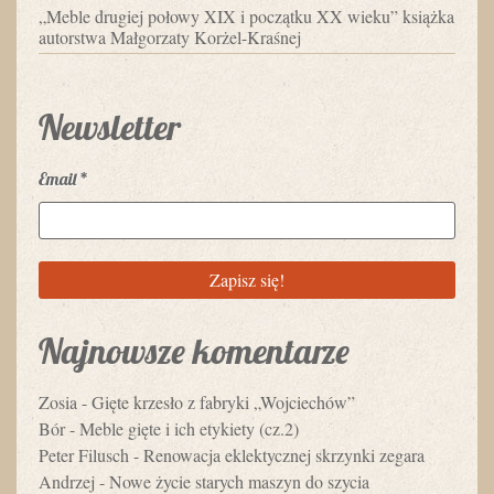
„Meble drugiej połowy XIX i początku XX wieku” książka
autorstwa Małgorzaty Korżel-Kraśnej
Newsletter
Email
*
Najnowsze komentarze
Zosia
-
Gięte krzesło z fabryki „Wojciechów”
Bór
-
Meble gięte i ich etykiety (cz.2)
Peter Filusch
-
Renowacja eklektycznej skrzynki zegara
Andrzej
-
Nowe życie starych maszyn do szycia