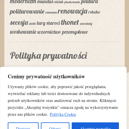
modernizm
politura
mundus
niciak
piaskowanie
renowacja
politurowanie
rokoko
reneseans
thonet
secesja
targ staroci
stolik
warsztaty
woskowanie
wzornictwo przemysłowe
Polityka prywatności
Cenimy prywatność użytkowników
Używamy plików cookie, aby poprawić jakość przeglądania,
wyświetlać reklamy lub treści dostosowane do indywidualnych
potrzeb użytkowników oraz analizować ruch na stronie. Kliknięcie
przycisku „Akceptuj wszystkie” oznacza zgodę na wykorzystywanie
Copyright © 2010-2026 STARYCH MEBLI CZAR is proudly powered by
przez nas plików cookie.
Polityka Cookie
WordPress.org
Dostosuj
Odrzuć
Akceptuj wszystko