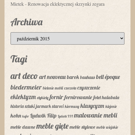
Mietek
-
Renowacja eklektycznej skrzynki zegara
Archiwa
Tagi
art deco
art nouveau
bell époque
barok
bauhaus
biedermeier
czyszczenie
bielenie mebli
czeczota
eklektyzm
fornir
fornirowanie
fotel
halabala
etykiety
klasycyzm
historia sztuki
jarmark staroci
kiermusy
klejenie
malowanie mebli
kohn
Ludwik Filip
kufer
Ludwik XVI
meble gięte
meble dawne
meble stylowe
meble wiejskie