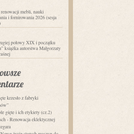
 renowacji mebli, nauki
nia i fornirowania 2026 (sesja
)
ugiej połowy XIX i początku
 książka autorstwa Małgorzaty
aśnej
owsze
ntarze
ęte krzesło z fabryki
hów”
e gięte i ich etykiety (cz.2)
usch
-
Renowacja eklektycznej
zegara
-
Nowe życie starych maszyn do