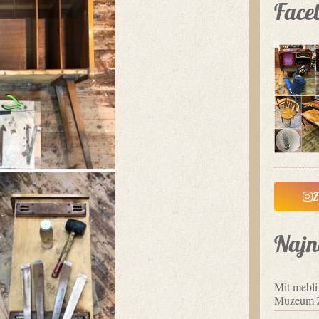
Face
Z
Najn
Mit mebl
Muzeum 