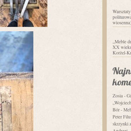
Warsztaty
politurowa
wiosenna
„Meble dr
XX wieku”
Korżel-Kr
Najn
kome
Zosia
-
Gi
„Wojciec
Bór
-
Mebl
Peter Fil
skrzynki 
Andrzej