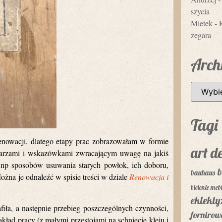
szycia
Mietek
-
zegara
Arch
Tagi
nowacji, dlatego etapy prac zobrazowałam w formie
art d
ntarzami i wskazówkami zwracającym uwagę na jakiś
 np sposobów usuwania starych powłok, ich doboru,
b
bauhaus
Można je odnaleźć w spisie treści w dziale
Renowacja i
bielenie mebl
eklekt
afiła, a następnie przebieg poszczególnych czynności,
fornirow
kład pracy (z małymi przestojami na schnięcie kleju i