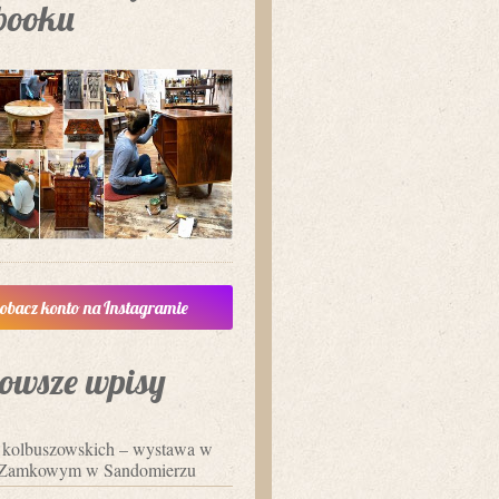
booku
obacz konto na Instagramie
owsze wpisy
i kolbuszowskich – wystawa w
Zamkowym w Sandomierzu