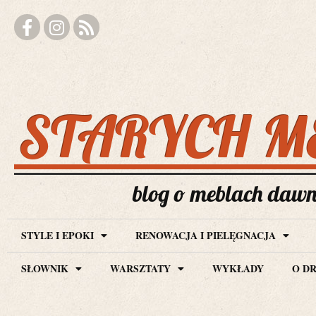
STARYCH M
blog o meblach dawny
STYLE I EPOKI
RENOWACJA I PIELĘGNACJA
SŁOWNIK
WARSZTATY
WYKŁADY
O D