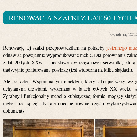
RENOWACJA SZAFKI Z LAT 60-TYCH 
1 kwietnia, 202
Renowację tej szafki przeprowadziłam na potrzeby
jesiennego mu
odnawiać powojennie wyprodukowane meble. Dla porównania zakresu
z lat 20-tych XXw. – podstawę dwuczęściowej serwantki, którą p
tradycyjnie politurowaną powłokę (jest widoczna na kilku slajdach).
Ale po kolei. Wspomnianym obiektem, który jako pierwszy wzię
uchylanymi drzwiami, wykonana w latach 60-tych XX wieku w 
Zgrabny i funkcjonalny mebel o kubistycznej formie, mogący służy
mebel pod sprzęt rtv, ale obecnie równie często wykorzystywa
dokumenty.