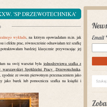
XXW. 'SP DRZEWOTECHNIKA’
News
0
Email
zealnego wykładu
, na którym opowiadałam m.in. jak
 i efektu prac, równocześnie odnawiałam też szafkę
otraktowałam bardziej klasycznie przywracając jej
łam na swój warsztat była
jednodrzwiowa szafka z
warszawskiej Spółdzielni Pracy ‚Drzewotechnika
.
ć, zgodnie ze swoim pierwotnym przeznaczeniem jako
ny jako barek lub pomocnicza szafka na książki i
Zobac