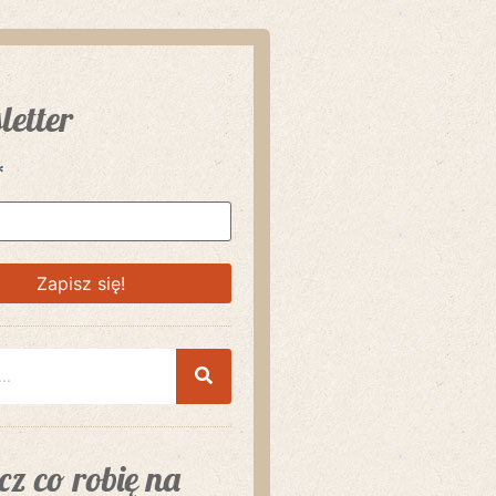
letter
*
z co robię na