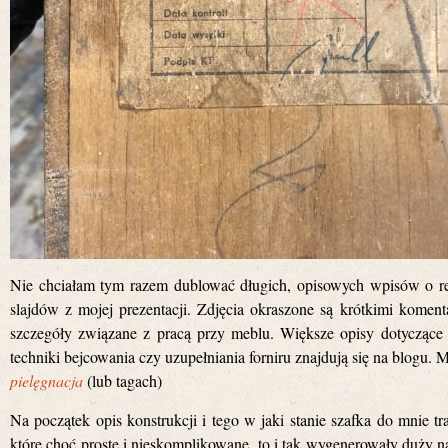
Nie chciałam tym razem dublować długich, opisowych wpisów o re
slajdów z mojej prezentacji. Zdjęcia okraszone są krótkimi kome
szczegóły związane z pracą przy meblu. Większe opisy dotyczące
techniki bejcowania czy uzupełniania forniru znajdują się na blogu. 
pielęgnacja
(lub tagach)
Na początek opis konstrukcji i tego w jaki stanie szafka do mnie tr
które choć proste i nieskomplikowane, to i tak wygenerowały duży na