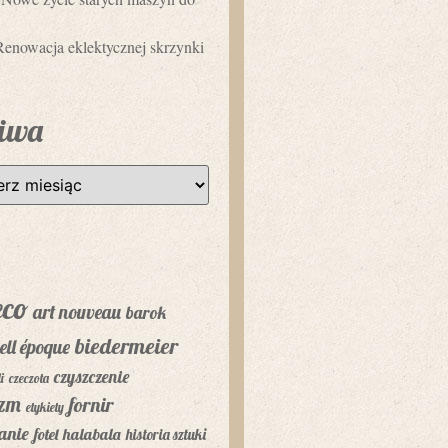
Renowacja eklektycznej skrzynki
iwa
eco
art nouveau
barok
biedermeier
ell époque
czyszczenie
i
czeczota
yzm
fornir
etykiety
anie
fotel
halabala
historia sztuki