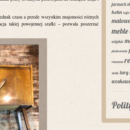
jarmark st
kohn
kufer
ednak czasu a przede wszystkim znajomości różnych
malowa
acja takiej powojennej szafki – pozwala poszerzać
meble 
m
wiejskie
piaskowanie
r
reneseans
targ 
stolik
woskow
Poli