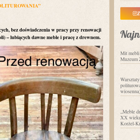
OLITUROWANIA”
Z
cych
, bez doświadczenia w pracy przy renowacji
Najn
oli) – lubiących dawne meble i pracę z drewnem.
Mit mebl
Muzeum 
Warsztaty
politurowa
wiosenna
„Meble dr
XX wieku”
Korżel-Kr