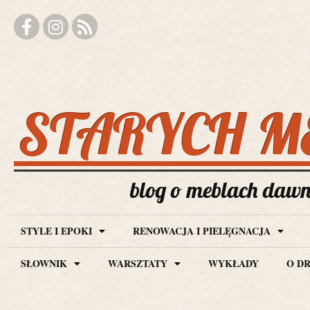
STARYCH M
blog o meblach dawny
STYLE I EPOKI
RENOWACJA I PIELĘGNACJA
SŁOWNIK
WARSZTATY
WYKŁADY
O D