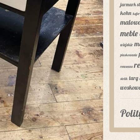
jarmark st
kohn
kufer
malowa
meble 
m
wiejskie
piaskowanie
r
reneseans
targ 
stolik
woskow
Poli