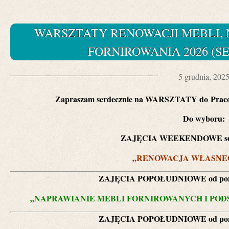
WARSZTATY RENOWACJI MEBLI, 
FORNIROWANIA 2026 (S
5 grudnia, 202
Zapraszam serdecznie na WARSZTATY do
Praco
D
o wyboru:
ZAJĘCIA WEEKENDOWE sobot
„RENOWACJA WŁASNE
ZAJĘCIA POPOŁUDNIOWE od ponie
„NAPRAWIANIE MEBLI FORNIROWANYCH I PO
ZAJĘCIA POPOŁUDNIOWE od ponie