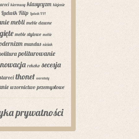
klasycyzm
aroci
kiermusy
klejenie
Ludwik Filip
Ludwik XVI
nie mebli
meble dawne
gięte
meble stylowe
meble
odernizm
mundus
niciak
politurowanie
politura
enowacja
secesja
rokoko
thonet
staroci
warsztaty
anie
wzornictwo przemysłowe
tyka prywatności