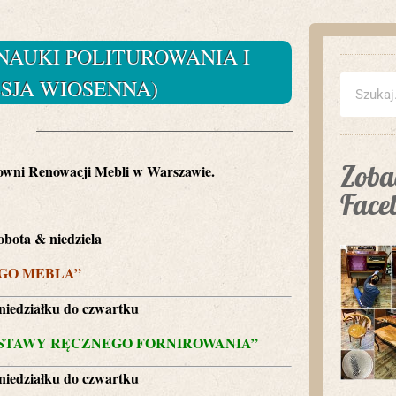
NAUKI POLITUROWANIA I
ESJA WIOSENNA)
5
Zobac
wni Renowacji Mebli w Warszawie.
Face
a & niedziela
GO MEBLA”
działku do czwartku
DSTAWY RĘCZNEGO FORNIROWANIA”
działku do czwartku