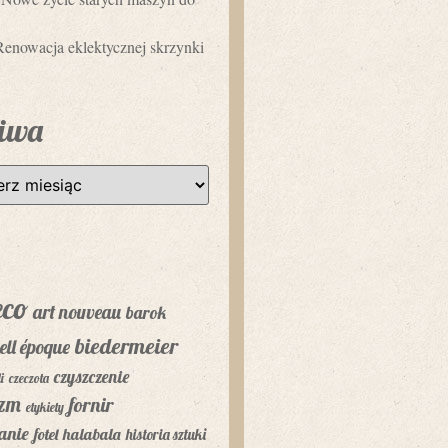
Renowacja eklektycznej skrzynki
iwa
eco
art nouveau
barok
biedermeier
ell époque
czyszczenie
i
czeczota
yzm
fornir
etykiety
anie
fotel
halabala
historia sztuki