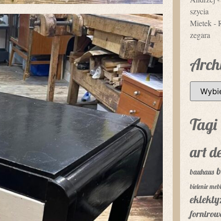
szycia
Mietek
-
zegara
Arch
Tagi
art d
b
bauhaus
bielenie mebl
eklekt
fornirow