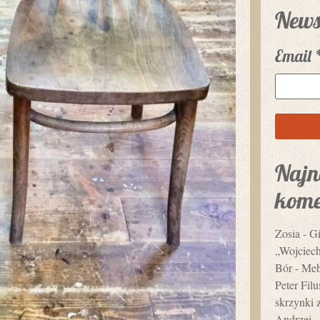
News
Email
Najn
kome
Zosia
-
Gi
„Wojciec
Bór
-
Mebl
Peter Fil
skrzynki 
Andrzej