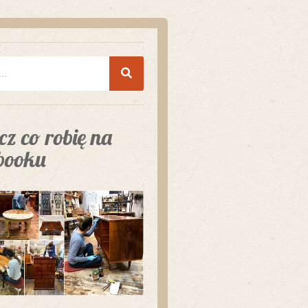
z co robię na
booku