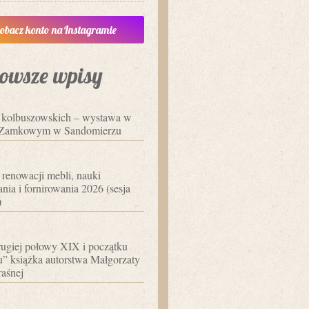
obacz konto na Instagramie
owsze wpisy
i kolbuszowskich – wystawa w
Zamkowym w Sandomierzu
 renowacji mebli, nauki
nia i fornirowania 2026 (sesja
)
ugiej połowy XIX i początku
 książka autorstwa Małgorzaty
aśnej