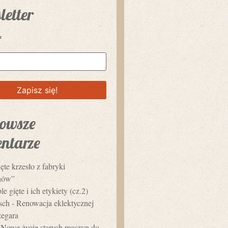
letter
*
owsze
ntarze
ęte krzesło z fabryki
hów”
e gięte i ich etykiety (cz.2)
usch
-
Renowacja eklektycznej
zegara
-
Nowe życie starych maszyn do