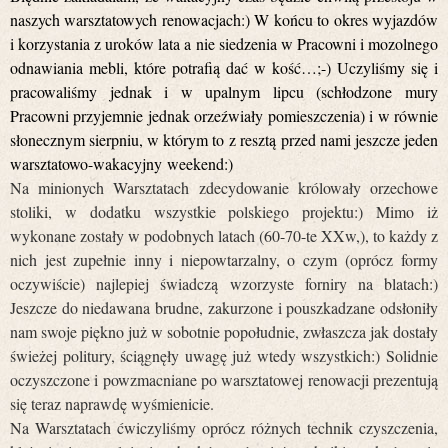
naszych warsztatowych renowacjach:) W końcu to okres wyjazdów
i korzystania z uroków lata a nie siedzenia w Pracowni i mozolnego
odnawiania mebli, które potrafią dać w kość…;-) Uczyliśmy się i
pracowaliśmy jednak i w upalnym lipcu (schłodzone mury
Pracowni przyjemnie jednak orzeźwiały pomieszczenia) i w równie
słonecznym sierpniu, w którym to z resztą przed nami jeszcze jeden
warsztatowo-wakacyjny weekend:)
Na minionych Warsztatach zdecydowanie królowały orzechowe
stoliki, w dodatku wszystkie polskiego projektu:) Mimo iż
wykonane zostały w podobnych latach (60-70-te XXw,), to każdy z
nich jest zupełnie inny i niepowtarzalny, o czym (oprócz formy
oczywiście) najlepiej świadczą wzorzyste forniry na blatach:)
Jeszcze do niedawana brudne, zakurzone i pouszkadzane odsłoniły
nam swoje piękno już w sobotnie popołudnie, zwłaszcza jak dostały
świeżej politury, ściągnęły uwagę już wtedy wszystkich:) Solidnie
oczyszczone i powzmacniane po warsztatowej re
nowacji prezentują
się teraz naprawdę wyśmienicie.
Na Warsztatach ćwiczyliśmy oprócz różnych technik czyszczenia,