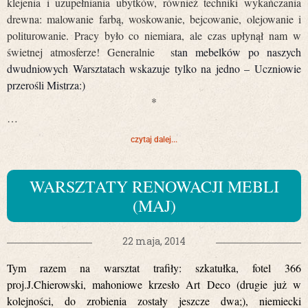
klejenia i uzupełniania ubytków, również techniki wykańczania
drewna: malowanie farbą, woskowanie, bejcowanie, olejowanie i
politurowanie. Pracy było co niemiara, ale czas upłynął nam w
świetnej atmosferze! Generalnie s
tan mebelków po naszych
dwudniowych Warsztatach wskazuje tylko na jedno – Uczniowie
przerośli Mistrza:)
*
…
czytaj dalej...
WARSZTATY RENOWACJI MEBLI
(MAJ)
22 maja, 2014
Tym razem na warsztat trafiły: szkatułka, fotel 366
proj.J.Chierowski, mahoniowe krzesło Art Deco (drugie już w
kolejności, do zrobienia zostały jeszcze dwa;), niemiecki