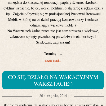
narzędzia do klasycznej renowacji: papiery ścierne, skrobaki,
cykliny, szpachle, bejce, woski, politurę, białą farbę (i rękawiczki:)
itp. Zajęcia odbywają się w profesjonalnej Pracowni Renowacji
Mebli, w której na co dzień pracują konserwatorzy i stolarze
odnawiający wiekowe meble:)
Na Warsztatach żadna praca nie jest nam straszna a wiekowe,
zakurzone sprzęty przechodzą prawdziwe metamorfozy;-)
Serdecznie zapraszam!
Terminy:
…
czytaj dalej...
CO SIĘ DZIAŁO NA WAKACYJNYM
WARSZTACIE:)
26 sierpnia, 2014
Błędnie zakładałam, że wakacyjny czas będzie chwilą przestoju w