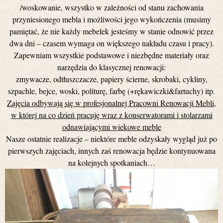
/woskowanie, wszystko w zależności od stanu zachowania
przyniesionego mebla i możliwości jego wykończenia (musimy
pamiętać, że nie każdy mebelek jesteśmy w stanie odnowić przez
dwa dni – czasem wymaga on większego nakładu czasu i pracy).
Zapewniam wszystkie podstawowe i niezbędne materiały oraz
narzędzia do klasycznej renowacji:
zmywacze, odtłuszczacze, papiery ścierne, skrobaki, cykliny,
szpachle, bejce, woski, politurę, farbę (+rękawiczki&fartuchy) itp.
Zajęcia odbywają się w profesjonalnej Pracowni Renowacji Mebli,
w której na co dzień pracuję wraz z konserwatorami i stolarzami
odnawiającymi wiekowe meble
Nasze ostatnie realizacje – niektóre meble odzyskały wygląd już po
pierwszych zajęciach, innych zaś renowacja będzie kontynuowana
na kolejnych spotkaniach…