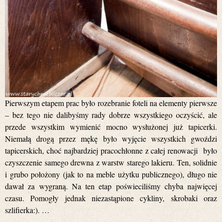
Pierwszym etapem prac było rozebranie foteli na elementy pierwsze
– bez tego nie dalibyśmy rady dobrze wszystkiego oczyścić, ale
przede wszystkim wymienić mocno wysłużonej już tapicerki.
Niemałą drogą przez mękę było wyjęcie wszystkich gwoździ
tapicerskich, choć najbardziej pracochłonne z całej renowacji było
czyszczenie samego drewna z warstw starego lakieru. Ten, solidnie
i grubo położony (jak to na meble użytku publicznego), długo nie
dawał za wygraną. Na ten etap poświeciliśmy chyba najwięcej
czasu. Pomogły jednak niezastąpione cykliny, skrobaki oraz
szlifierka:). …