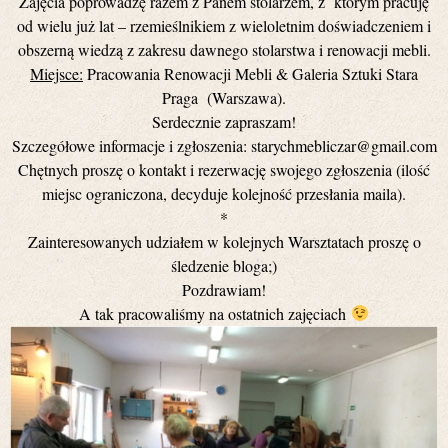
Zajęcia poprowadzę razem z Panem stolarzem, z którym pracuję
od wielu już lat – rzemieślnikiem z wieloletnim doświadczeniem i
obszerną wiedzą z zakresu dawnego stolarstwa i renowacji mebli.
Miejsce:
Pracowania Renowacji Mebli & Galeria Sztuki Stara
Praga (Warszawa).
Serdecznie zapraszam!
Szczegółowe informacje i zgłoszenia: starychmebliczar@gmail.com
Chętnych proszę o kontakt i rezerwację swojego zgłoszenia (ilość
miejsc ograniczona, decyduje kolejność przesłania maila).
*
Zainteresowanych udziałem w kolejnych Warsztatach proszę o
śledzenie bloga;)
Pozdrawiam!
A tak pracowaliśmy na ostatnich zajęciach