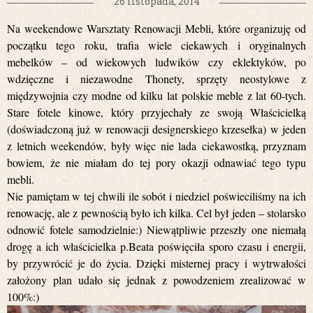
26 listopada, 2014
Na weekendowe Warsztaty Renowacji Mebli, które organizuję od
początku tego roku, trafia wiele ciekawych i oryginalnych
mebelków – od wiekowych ludwików czy eklektyków, po
wdzięczne i niezawodne Thonety, sprzęty neostylowe z
międzywojnia czy modne od kilku lat polskie meble z lat 60-tych.
Stare fotele kinowe, który przyjechały ze swoją Właścicielką
(doświadczoną już w renowacji designerskiego krzesełka) w jeden
z letnich weekendów, były więc nie lada ciekawostką, przyznam
bowiem, że nie miałam do tej pory okazji odnawiać tego typu
mebli.
Nie pamiętam w tej chwili ile sobót i niedziel poświeciliśmy na ich
renowację, ale z pewnością było ich kilka. Cel był jeden – stolarsko
odnowić fotele samodzielnie:) Niewątpliwie przeszły one niemałą
drogę a ich właścicielka p.Beata poświęciła sporo czasu i energii,
by przywrócić je do życia. Dzięki misternej pracy i wytrwałości
założony plan udało się jednak z powodzeniem zrealizować w
100%:)