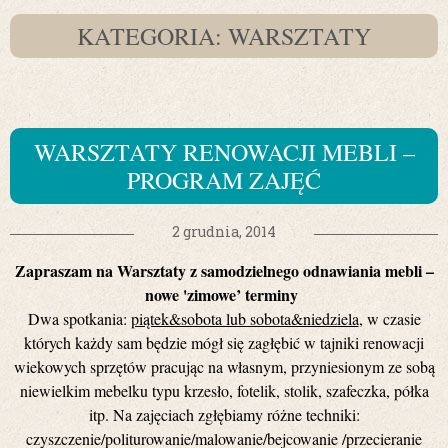
KATEGORIA: WARSZTATY
WARSZTATY RENOWACJI MEBLI –
PROGRAM ZAJĘĆ
2 grudnia, 2014
Zapraszam na Warsztaty z samodzielnego odnawiania mebli –
nowe 'zimowe’ terminy
Dwa spotkania:
piątek&sobota lub sobota&niedziela
, w czasie
których każdy sam będzie mógł się zagłębić w tajniki renowacji
wiekowych sprzętów pracując na własnym, przyniesionym ze sobą
niewielkim mebelku typu krzesło, fotelik, stolik, szafeczka, półka
itp. Na zajęciach zgłębiamy różne techniki:
czyszczenie/politurowanie/malowanie/bejcowanie /przecieranie