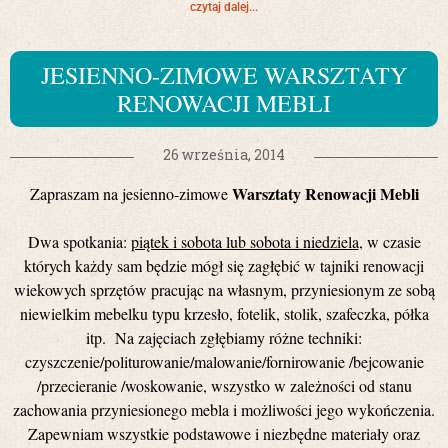
czytaj dalej...
JESIENNO-ZIMOWE WARSZTATY
RENOWACJI MEBLI
26 września, 2014
Warsztaty Renowacji Mebli
Zapraszam na jesienno-zimowe
Dwa spotkania:
piątek i sobota lub sobota i niedziela
, w czasie
których każdy sam będzie mógł się zagłębić w tajniki renowacji
wiekowych sprzętów pracując na własnym, przyniesionym ze sobą
niewielkim mebelku typu krzesło, fotelik, stolik, szafeczka, półka
itp.
Na zajęciach zgłębiamy różne techniki:
czyszczenie/politurowanie/malowanie/fornirowanie /bejcowanie
/przecieranie /woskowanie
, wszystko w zależności od stanu
zachowania przyniesionego mebla i możliwości jego wykończenia.
Zapewniam wszystkie podstawowe i niezbędne materiały oraz