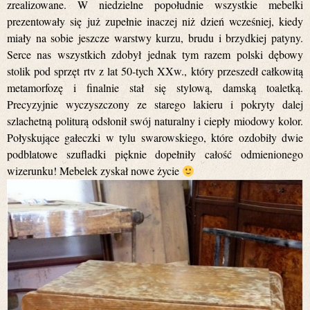
zrealizowane. W niedzielne popołudnie wszystkie mebelki
prezentowały się już zupełnie inaczej niż dzień wcześniej, kiedy
miały na sobie jeszcze warstwy kurzu, brudu i brzydkiej patyny.
Serce nas wszystkich zdobył jednak tym razem polski dębowy
stolik pod sprzęt rtv z lat 50-tych XXw., który przeszedł całkowitą
metamorfozę i finalnie stał się stylową, damską toaletką.
Precyzyjnie wyczyszczony ze starego lakieru i pokryty dalej
szlachetną politurą odsłonił swój naturalny i ciepły miodowy kolor.
Połyskujące gałeczki w tylu swarowskiego, które ozdobiły dwie
podblatowe szufladki pięknie dopełniły całość odmienionego
wizerunku! Mebelek zyskał nowe życie