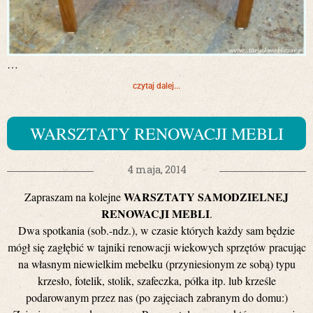
…
czytaj dalej...
WARSZTATY RENOWACJI MEBLI
4 maja, 2014
WARSZTATY SAMODZIELNEJ
Zapraszam na kolejne
RENOWACJI MEBLI
.
Dwa spotkania (sob.-ndz.), w czasie których każdy sam będzie
mógł się zagłębić w tajniki renowacji wiekowych sprzętów pracując
na własnym niewielkim mebelku (przyniesionym ze sobą) typu
krzesło, fotelik, stolik, szafeczka, półka itp. lub krześle
podarowanym przez nas (po zajęciach zabranym do domu:)