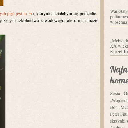
Warsztaty
ych pięć jest tu ⇒
), którymi chciałabym się podzielić.
politurowa
otyczących szkolnictwa zawodowego, ale o nich może
wiosenna
„Meble dr
XX wieku”
Korżel-Kr
Najn
kome
Zosia
-
Gi
„Wojciec
Bór
-
Mebl
Peter Fil
skrzynki 
Andrzej