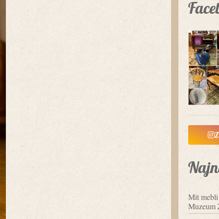
Face
Z
Najn
Mit mebl
Muzeum 