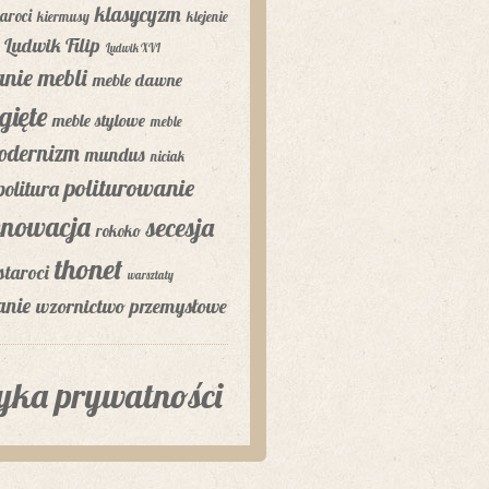
klasycyzm
aroci
kiermusy
klejenie
Ludwik Filip
Ludwik XVI
nie mebli
meble dawne
gięte
meble stylowe
meble
odernizm
mundus
niciak
politurowanie
politura
enowacja
secesja
rokoko
thonet
staroci
warsztaty
anie
wzornictwo przemysłowe
tyka prywatności