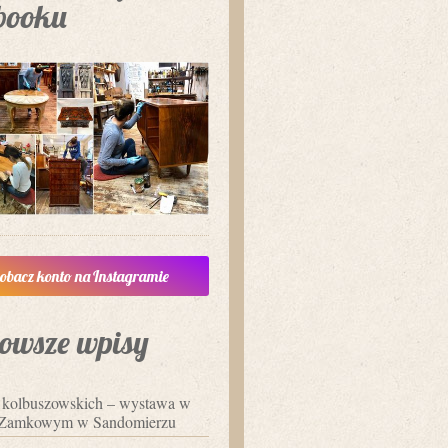
booku
obacz konto na Instagramie
owsze wpisy
i kolbuszowskich – wystawa w
Zamkowym w Sandomierzu