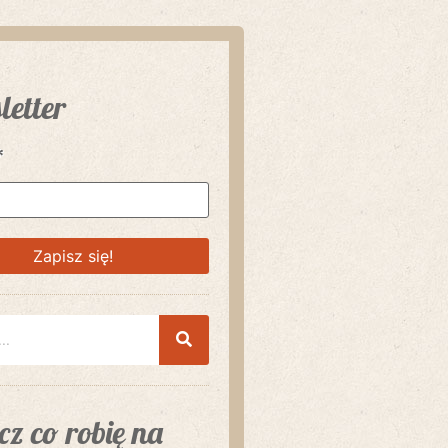
letter
*
z co robię na