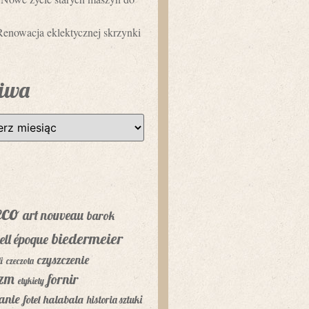
Renowacja eklektycznej skrzynki
iwa
eco
art nouveau
barok
biedermeier
ell époque
czyszczenie
i
czeczota
yzm
fornir
etykiety
anie
fotel
halabala
historia sztuki