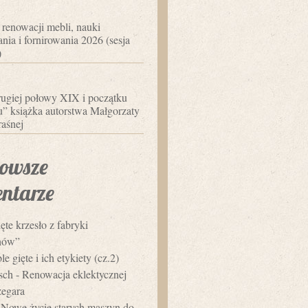
 renowacji mebli, nauki
nia i fornirowania 2026 (sesja
)
ugiej połowy XIX i początku
 książka autorstwa Małgorzaty
aśnej
owsze
ntarze
ęte krzesło z fabryki
hów”
e gięte i ich etykiety (cz.2)
usch
-
Renowacja eklektycznej
zegara
-
Nowe życie starych maszyn do