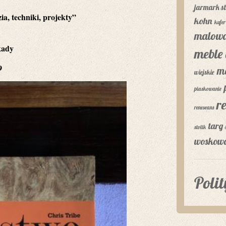
jarmark st
ia, techniki, projekty”
kohn
kufer
malowa
kady
meble 
9
m
wiejskie
piaskowanie
r
reneseans
targ 
stolik
woskow
Poli