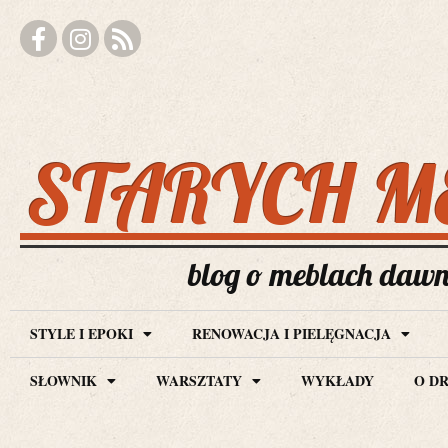
STARYCH M
blog o meblach dawny
STYLE I EPOKI
RENOWACJA I PIELĘGNACJA
SŁOWNIK
WARSZTATY
WYKŁADY
O D