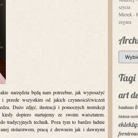
szycia
Mietek
-
zegara
Arch
Tagi
jakie narzędzia będą nam potrzebne, jak wyposażyć
art d
i i przede wszystkim od jakich czynności/ćwiczeń
b
za. Dużo zdjęć, ilustracji i pomocnych instrukcji
bauhaus
 kiedy dopiero startujemy ze swoim warsztatem.
bielenie mebl
do tradycyjnych technik. Poza tym to bardzo ładnie
eklekt
wanej stolarstwem, pracą z drewnem jak i dawnymi
fornirow