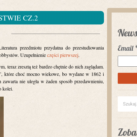
STWIE CZ.2
News
Email
Literatura przedmiotu przydatna do przestudiowania
hobbystów. Uzupełnienie
części pierwszej
.
m, teraz zresztą też bardzo chętnie do nich zaglądam.
wa”, które choć mocno wiekowe, bo wydane w 1862 i
 zawarta nie uległa w żaden sposób przedawnieniu,
 kolei.
Zobac