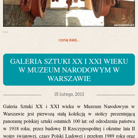
…
czytaj dalej...
GALERIA SZTUKI XX I XXI WIEKU
W MUZEUM NARODOWYM W
WARSZAWIE
15 lutego, 2013
Galeria Sztuki XX i XXI wieku w Muzeum Narodowym w
Warszawie jest pierwszą stałą kolekcją w stolicy prezentującą
panoramę polskiej sztuki ostatnich 100 lat: od odrodzenia państwa
w 1918 roku, przez budowę II Rzeczypospolitej i okrutne lata II
wojny światowej, czasy Polski Ludowej i przełom 1989 roku oraz