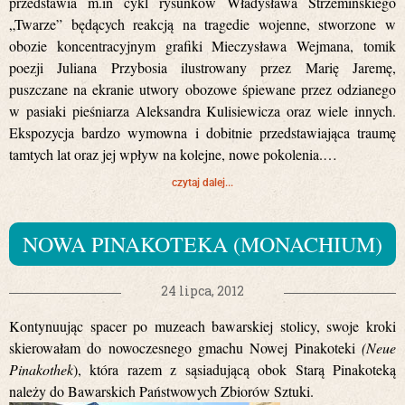
przedstawia m.in cykl rysunków Władysława Strzemińskiego
„Twarze” będących reakcją na tragedie wojenne, stworzone w
obozie koncentracyjnym grafiki Mieczysława Wejmana, tomik
poezji Juliana Przybosia ilustrowany przez Marię Jaremę,
puszczane na ekranie utwory obozowe śpiewane przez odzianego
w pasiaki pieśniarza Aleksandra Kulisiewicza oraz wiele innych.
Ekspozycja bardzo wymowna i dobitnie przedstawiająca traumę
tamtych lat oraz jej wpływ na kolejne, nowe pokolenia.…
czytaj dalej...
NOWA PINAKOTEKA (MONACHIUM)
24 lipca, 2012
Kontynuując spacer po muzeach bawarskiej stolicy, swoje kroki
skierowałam do nowoczesnego gmachu Nowej Pinakoteki
(Neue
Pinakothek
), która razem z sąsiadującą obok Starą Pinakoteką
należy do Bawarskich Państwowych Zbiorów Sztuki.