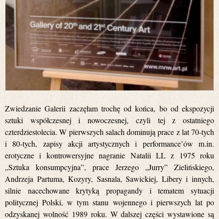
Zwiedzanie Galerii zaczęłam trochę od końca, bo od ekspozycji
sztuki współczesnej i nowoczesnej, czyli tej z ostatniego
czterdziestolecia. W pierwszych salach dominują prace z lat 70-tych
i 80-tych, zapisy akcji artystycznych i performance’ów m.in.
erotyczne i kontrowersyjne nagranie Natalii LL z 1975 roku
„Sztuka konsumpcyjna”, prace Jerzego „Jurry” Zielińskiego,
Andrzeja Partuma, Kozyry, Sasnala, Sawickiej, Libery i innych,
silnie nacechowane krytyką propagandy i tematem sytuacji
politycznej Polski, w tym stanu wojennego i pierwszych lat po
odzyskanej wolność 1989 roku. W dalszej części wystawione są