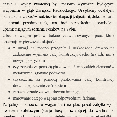
czasie II wojny światowej byli masowo wywożeni bydlęcymi
wagonami w głąb Związku Radzieckiego. Urządzony ocalałymi
pamiątkami z czasów radzieckiej okupacji (zdjęciami, dokumentami
i innymi przedmiotami), ma być bezpośrednim symbolem
upamiętniającym zesłania Polaków na Sybir.
Obecnie wagon jest w trakcie zaawansowanych prac, które
obejmują w pierwszej kolejności:
z uwagi na mocno przegniłe i uszkodzone drewno na
zadaszeniu wymiana całej konstrukcji dachu (na zdj. już z
nowym pokryciem)
czyszczenie za pomocą piaskowania* wszystkich elementów
metalowych, głównie podwozia
czyszczenia za pomocą piaskowania całej konstrukcji
drewnianej, łącznie ze środkiem
zabezpieczanie żeliwa i drewna impregnatami
malowanie całego wagonu odpowiednimi farbami.
Po pełnym odnowieniu wagon trafi na plac przed zabytkowym
dworcem kolejowym (stacja trasy prowadzącej do wschodniej
granicy), gdzie stanie za specjalnie przygotowanym niewielkim