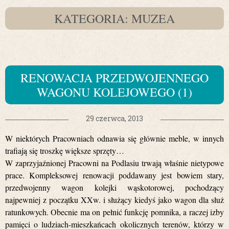
KATEGORIA: MUZEA
RENOWACJA PRZEDWOJENNEGO
WAGONU KOLEJOWEGO (1)
29 czerwca, 2013
W niektórych Pracowniach odnawia się głównie meble, w innych
trafiają się troszkę większe sprzęty…
W zaprzyjaźnionej Pracowni na Podlasiu trwają właśnie nietypowe
prace. Kompleksowej renowacji poddawany jest bowiem stary,
przedwojenny wagon kolejki wąskotorowej, pochodzący
najpewniej z początku XXw. i służący kiedyś jako wagon dla służ
ratunkowych. Obecnie ma on pełnić funkcję pomnika, a raczej izby
pamięci o ludziach-mieszkańcach okolicznych terenów, którzy w