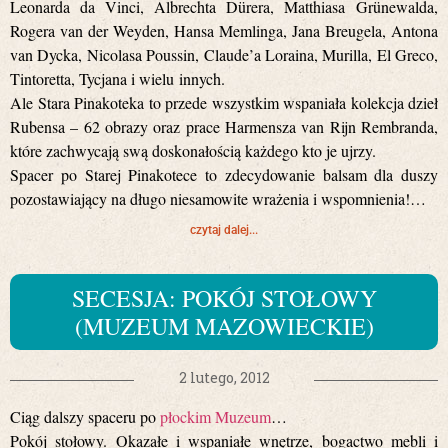
Leonarda da Vinci, Albrechta Dürera, Matthiasa Grünewalda,
Rogera van der Weyden, Hansa Memlinga, Jana Breugela, Antona
van Dycka, Nicolasa Poussin, Claude’a Loraina, Murilla, El Greco,
Tintoretta, Tycjana i wielu innych.
Ale Stara Pinakoteka to przede wszystkim wspaniała kolekcja dzieł
Rubensa – 62 obrazy oraz prace Harmensza van Rijn Rembranda,
które zachwycają swą doskonałością każdego kto je ujrzy.
Spacer po Starej Pinakotece to zdecydowanie balsam dla duszy
pozostawiający na długo niesamowite wrażenia i wspomnienia!…
czytaj dalej...
SECESJA: POKÓJ STOŁOWY
(MUZEUM MAZOWIECKIE)
2 lutego, 2012
Ciąg dalszy spaceru po
płockim Muzeum
…
Pokój stołowy. Okazałe i wspaniałe wnętrze, bogactwo mebli i