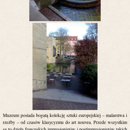
Muzeum posiada bogatą kolekcję sztuki europejskiej – malarstwa i
rzeźby – od czasów
klasycyzmu
do
art nouvea
.
Przede wszystkim
są to dzieła francuskich impresjonistów i postimpresjonistów takich