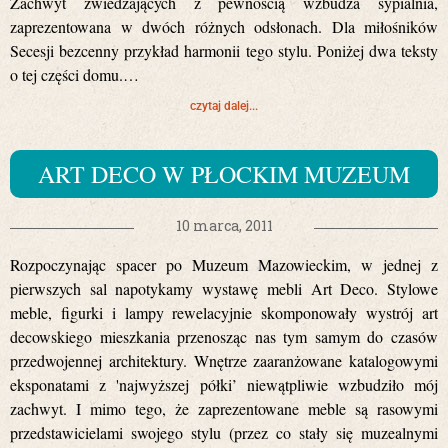
Zachwyt zwiedzających z pewnością wzbudza sypialnia,
zaprezentowana w dwóch różnych odsłonach. Dla miłośników
Secesji bezcenny przykład harmonii tego stylu. Poniżej dwa teksty
o tej części domu.…
czytaj dalej...
ART DECO W PŁOCKIM MUZEUM
10 marca, 2011
Rozpoczynając spacer po Muzeum Mazowieckim, w jednej z
pierwszych sal napotykamy wystawę mebli Art Deco. Stylowe
meble, figurki i lampy rewelacyjnie skomponowały wystrój art
decowskiego mieszkania przenosząc nas tym samym do czasów
przedwojennej architektury. Wnętrze zaaranżowane katalogowymi
eksponatami z 'najwyższej półki’ niewątpliwie wzbudziło mój
zachwyt. I mimo tego, że zaprezentowane meble są rasowymi
przedstawicielami swojego stylu (przez co stały się muzealnymi