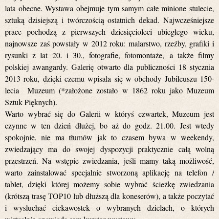
lata obecne. Wystawa obejmuje tym samym całe minione stulecie,
sztuką dzisiejszą i twórczością ostatnich dekad. Najwcześniejsze
prace pochodzą z pierwszych dziesięcioleci ubiegłego wieku,
najnowsze zaś powstały w 2012 roku: malarstwo, rzeźby, grafiki i
rysunki z lat 20. i 30., fotografie, fotomontaże, a także filmy
polskiej awangardy. Galerię otwarto dla publiczności 18 stycznia
2013 roku, dzięki czemu wpisała się w obchody Jubileuszu 150-
lecia Muzeum (*założone zostało w 1862 roku jako Muzeum
Sztuk Pięknych).
Warto wybrać się do Galerii w któryś czwartek, Muzeum jest
czynne w ten dzień dłużej, bo aż do godz. 21.00. Jest wtedy
spokojnie, nie ma tłumów jak to czasem bywa w weekendy,
zwiedzający ma do swojej dyspozycji praktycznie całą wolną
przestrzeń. Na wstępie zwiedzania, jeśli mamy taką możliwość,
warto zainstalować specjalnie stworzoną aplikację na telefon /
tablet, dzięki której możemy sobie wybrać ścieżkę zwiedzania
(krótszą trasę TOP10 lub dłuższą dla koneserów), a także poczytać
i wysłuchać ciekawostek o wybranych dziełach, o których